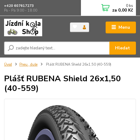
0
ks
+420 607617273
za
0,00 Kč
Po - Pá 9.00 - 18.00
Menu
Hledat
Úvod
Pneu , duše
Plášť RUBENA Shield 26x1,50 (40-559)
Plášť RUBENA Shield 26x1,50
(40-559)