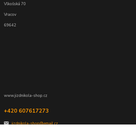
Vlkošská 70
Vracov
69642
www.jizdnikola-shop.cz
+420 607617273
jizdnikola-shop@email.cz