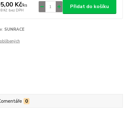
5,00 Kč
/
ks
Přidat do košíku
78 Kč
bez DPH
e:
SUNRACE
oblíbených
Komentáře
0