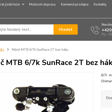
rat jízdní kolo
Možnosti dopravy
Kamenná prodejna
Kontakty
Nevíte
Hledat
+420
Po - P
íly
Měnič MTB 6/7k SunRace 2T bez háku
č MTB 6/7k SunRace 2T bez há
6/7r. 
Shiman
Dos