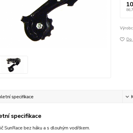
10
86,
Výrobc
Do 
etní specifikace
tní specifikace
nič SunRace bez háku a s dlouhým vodítkem.