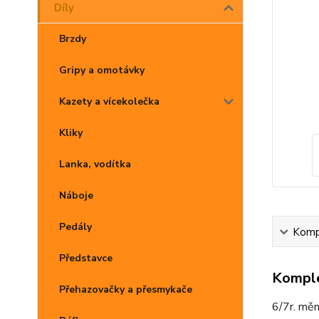
Díly
Brzdy
Gripy a omotávky
Kazety a vícekolečka
Kliky
Lanka, vodítka
Náboje
Pedály
Kompl
Představce
Komple
Přehazovačky a přesmykače
6/7r. mě