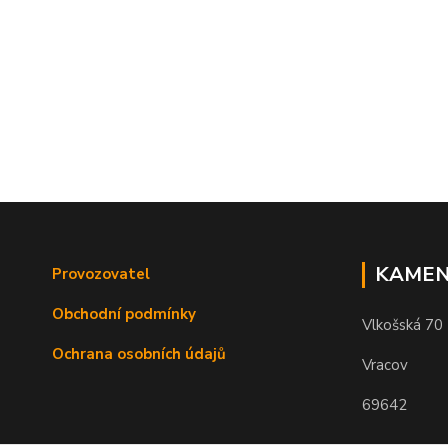
KAMEN
Provozovatel
Obchodní podmínky
Vlkošská 70
Ochrana osobních údajů
Vracov
69642