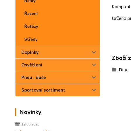
Ráfky
Kompatib
Řazení
Určeno pr
Řetězy
Středy
Doplňky
Zboží 
Osvětlení
Díly
Pneu , duše
Sportovní sortiment
Novinky
19.05.2023