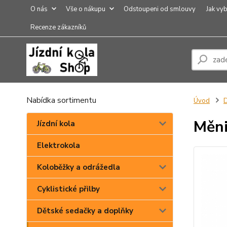
O nás
Vše o nákupu
Odstoupeni od smlouvy
Jak vyb
Recenze zákazníků
Nabídka sortimentu
Úvod
D
Měni
Jízdní kola
Elektrokola
Koloběžky a odrážedla
Cyklistické přilby
Dětské sedačky a doplňky