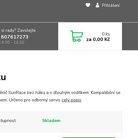
Přihlášení
 si rady? Zavolejte.
0
ks
 607617273
za
0,00 Kč
á 9.00 - 18.00
ku
měnič SunRace bez háku a s dlouhým vodítkem. Kompatibilní se
em. Určeno pro odborný servis
celý popis
tupnost
Skladem