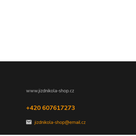
www.jizdnikola-shop.cz
+420 607617273
jizdnikola-shop@email.cz