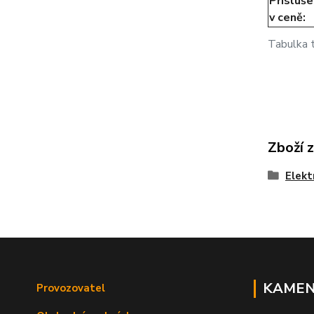
Přísluše
v ceně:
Tabulka 
Zboží 
Elekt
KAMEN
Provozovatel