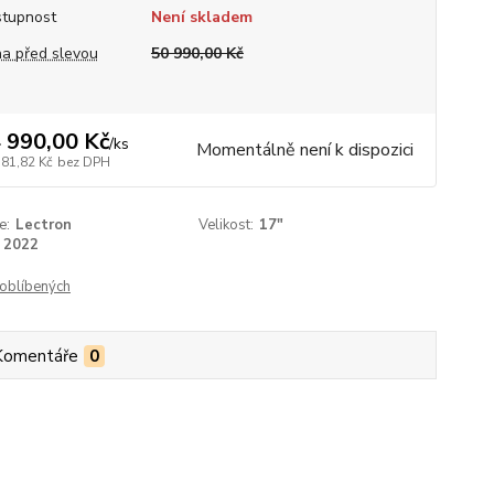
tupnost
Není skladem
a před slevou
50 990,00 Kč
 990,00 Kč
/
ks
Momentálně není k dispozici
181,82 Kč
bez DPH
e:
Lectron
Velikost:
17"
2022
oblíbených
Komentáře
0