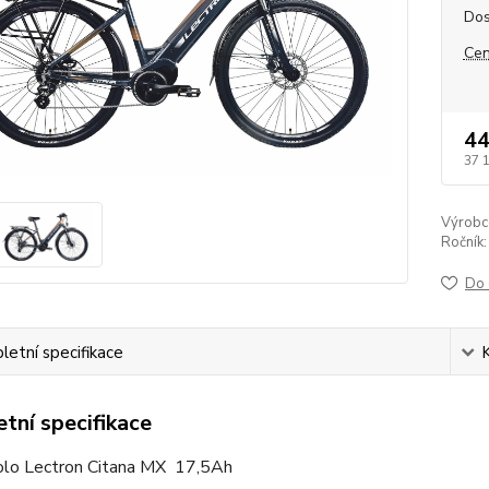
Dos
Cen
44
37 
Výrobc
Ročník:
Do 
etní specifikace
tní specifikace
olo Lectron Citana MX 17,5Ah