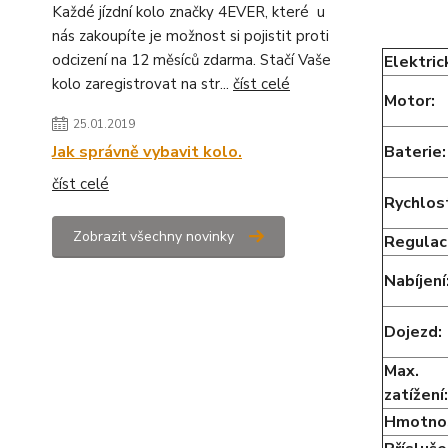
Každé jízdní kolo značky 4EVER, které u
nás zakoupíte je možnost si pojistit proti
odcizení na 12 měsíců zdarma. Stačí Vaše
Elektri
kolo zaregistrovat na str...
číst celé
Motor:
25.01.2019
Jak správně vybavit kolo.
Baterie
číst celé
Rychlos
Zobrazit všechny novinky
Regulac
Nabíjení
Dojezd:
Max.
zatížení:
Hmotno