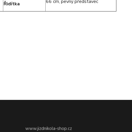
66 cm, pevný představec
Řidítka
www.jizdnikola-shop.cz