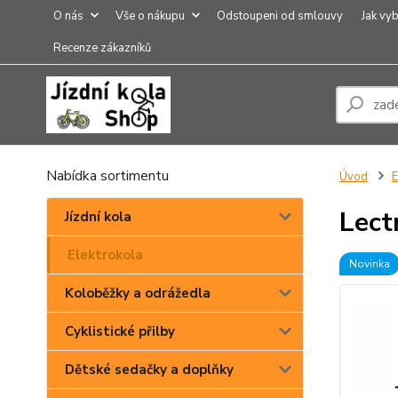
O nás
Vše o nákupu
Odstoupeni od smlouvy
Jak vyb
Recenze zákazníků
Nabídka sortimentu
Úvod
E
Lect
Jízdní kola
Elektrokola
Novinka
Koloběžky a odrážedla
Cyklistické přilby
Dětské sedačky a doplňky