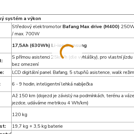
cký systém a výkon
Středový elektromotor
Bafang Max drive (M400)
250
/ max. 700W
:
17,5Ah (630Wh) Li-ion Samsung
S přímou asistenci 25km/h (dle vyhlášky), pro vlastní jízdu
t:
bez omezení
e:
LCD digitální panel Bafang, 5 stupňů asistence, walk reži
:
6 - 9 hodin, inteligentní lehká nabíječka
Až 150 km (dojezd je závislý na podmínkách, terénu a váz
jezdce, udáváme metrikou 4 Wh/km)
120 kg
st:
19,7 kg + 3,5 kg baterie