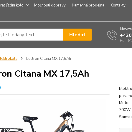
rat jízdní kolo
Možnosti dopravy
Kamenná prodejna
Kontakty
Nevíte
Hledat
+420
Po - P
lektrokola
Lectron Citana MX 17,5Ah
ron Citana MX 17,5Ah
Elektr
parame
Motor:
700W R
Samsun