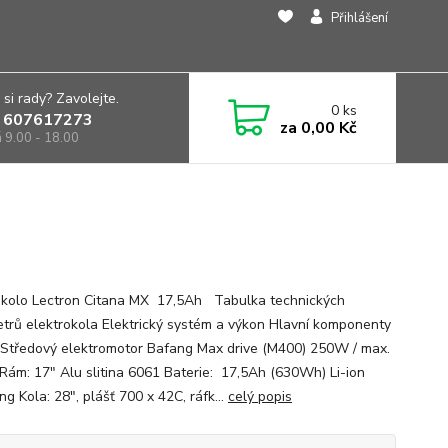
Přihlášení
 si rady? Zavolejte.
0
ks
 607617273
za
0,00 Kč
á 9.00 - 18.00
okolo Lectron Citana MX 17,5Ah Tabulka technických
trů elektrokola Elektrický systém a výkon Hlavní komponenty
 Středový elektromotor Bafang Max drive (M400) 250W / max.
ám: 17" Alu slitina 6061 Baterie: 17,5Ah (630Wh) Li-ion
g Kola: 28", plášť 700 x 42C, ráfk...
celý popis