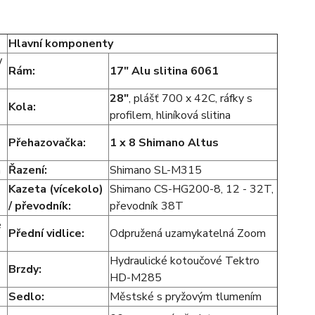
Hlavní komponenty
W
Rám:
17" Alu slitina 6061
28"
, plášť 700 x 42C, ráfky s
Kola:
profilem, hliníková slitina
Přehazovačka:
1 x 8
Shimano Altus
m
Řazení:
Shimano SL-M315
Kazeta (vícekolo)
Shimano CS-HG200-8, 12 - 32T,
/ převodník:
převodník 38T
e
Přední vidlice:
Odpružená uzamykatelná Zoom
Hydraulické kotoučové Tektro
Brzdy:
HD-M285
Sedlo:
Městské s pryžovým tlumením