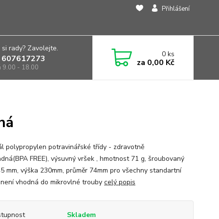
Přihlášení
 si rady? Zavolejte.
0
ks
 607617273
za
0,00 Kč
á 9.00 - 18.00
ná
ál polypropylen potravinářské třídy - zdravotně
dná(BPA FREE), výsuvný vršek , hmotnost 71 g, šroubovaný
45 mm, výška 230mm, průměr 74mm pro všechny standartní
, není vhodná do mikrovlné trouby
celý popis
tupnost
Skladem