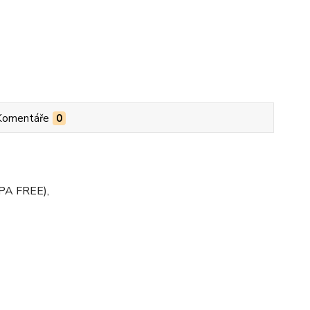
Komentáře
0
BPA FREE),