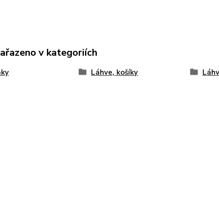
zařazeno v kategoriích
ňky
Láhve, košíky
Láh