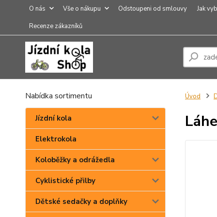
O nás
Vše o nákupu
Odstoupeni od smlouvy
Jak vyb
Recenze zákazníků
Nabídka sortimentu
Úvod
Láhe
Jízdní kola
Elektrokola
Koloběžky a odrážedla
Cyklistické přilby
Dětské sedačky a doplňky