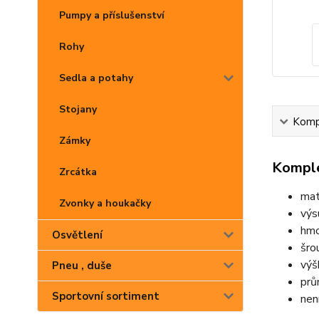
Pumpy a příslušenství
Rohy
Sedla a potahy
Stojany
Kompl
Zámky
Komple
Zrcátka
mat
Zvonky a houkačky
výs
hmo
Osvětlení
šro
výš
Pneu , duše
prů
Sportovní sortiment
nen