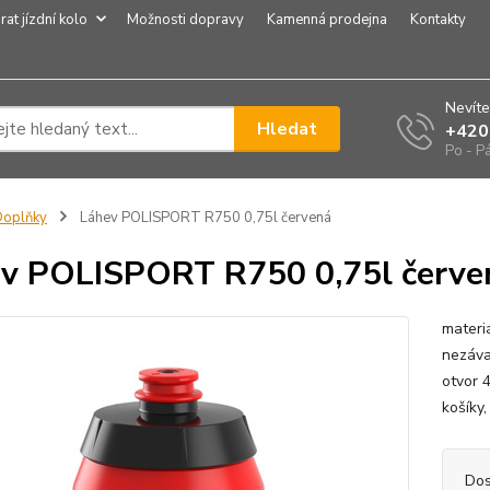
rat jízdní kolo
Možnosti dopravy
Kamenná prodejna
Kontakty
Nevíte
Hledat
+420
Po - P
Doplňky
Láhev POLISPORT R750 0,75l červená
v POLISPORT R750 0,75l červe
materi
nezáva
otvor 
košíky
Dos