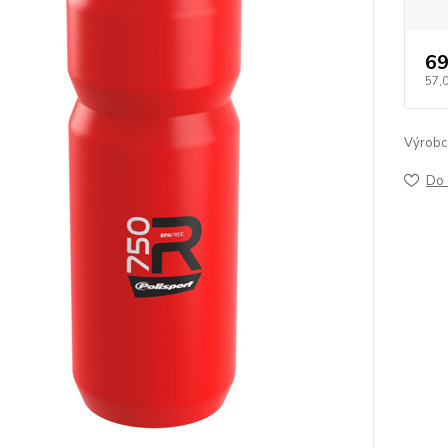
69
57,
Výrobc
Do 