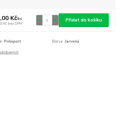
,00 Kč
/
ks
Přidat do košíku
02 Kč
bez DPH
e:
Polisport
Barva:
červená
oblíbených