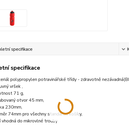
etní specifikace
tní specifikace
eriál polypropylen potravinářské třídy - zdravotně nezávadná(
uvný vršek ,
tnost 71 g,
ubovaný otvor 45 mm,
ka 230mm,
měr 74mm pro všechny standartní košíky,
í vhodná do mikrovlné trouby