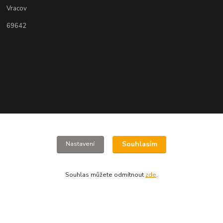
Vracov
69642
www.jizdnikola-shop.cz
Souhlasím
Nastavení
+420 607617273
Souhlas můžete odmítnout
zde
.
jizdnikola-shop@email.cz