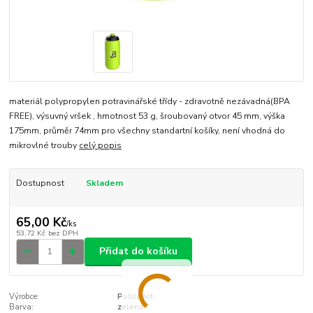
materiál polypropylen potravinářské třídy - zdravotně nezávadná(BPA
FREE), výsuvný vršek , hmotnost 53 g, šroubovaný otvor 45 mm, výška
175mm, průměr 74mm pro všechny standartní košíky, není vhodná do
mikrovlné trouby
celý popis
Dostupnost
Skladem
65,00 Kč
/
ks
53,72 Kč
bez DPH
Přidat do košíku
Výrobce:
Polisport
Barva:
zelená