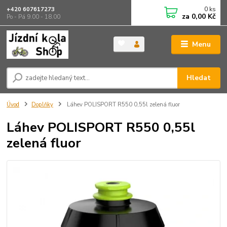
0
ks
+420 607617273
za
0,00 Kč
Po - Pá 9.00 - 18.00
Menu
Hledat
Úvod
Doplňky
Láhev POLISPORT R550 0,55l zelená fluor
Láhev POLISPORT R550 0,55l
zelená fluor