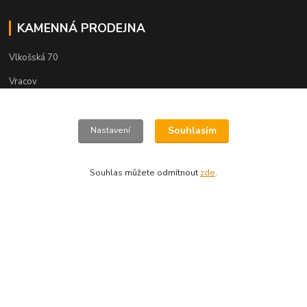
KAMENNÁ PRODEJNA
Vlkošská 70
Vracov
69642
Souhlasím
Nastavení
Souhlas můžete odmítnout
zde
.
www.jizdnikola-shop.cz
+420 607617273