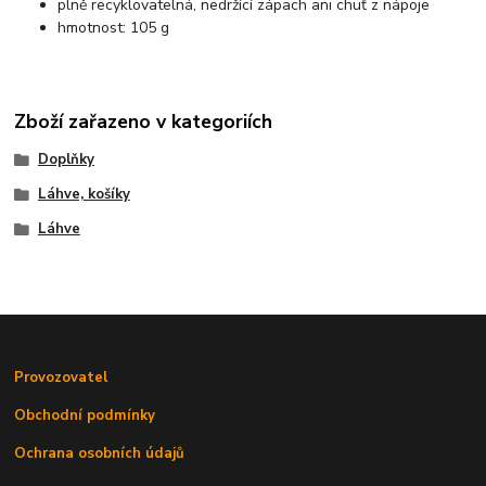
plně recyklovatelná, nedržící zápach ani chuť z nápoje
hmotnost: 105 g
Zboží zařazeno v kategoriích
Doplňky
Láhve, košíky
Láhve
Provozovatel
Obchodní podmínky
Ochrana osobních údajů