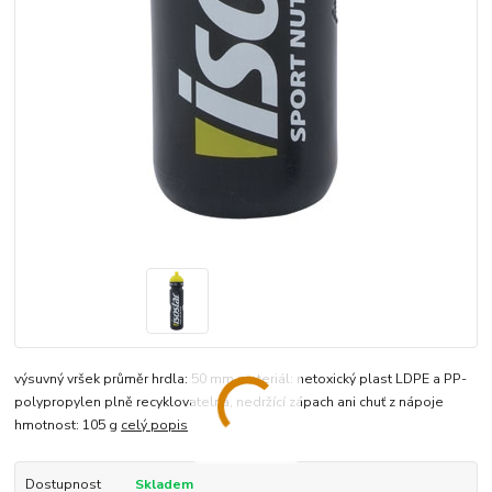
výsuvný vršek průměr hrdla: 50 mm materiál: netoxický plast LDPE a PP-
polypropylen plně recyklovatelná, nedržící zápach ani chuť z nápoje
hmotnost: 105 g
celý popis
Dostupnost
Skladem