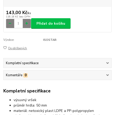
143,00 Kč
/
ks
118,18 Kč
bez DPH
Přidat do košíku
Výrobce:
ISOSTAR
Do oblíbených
Kompletní specifikace
Komentáře
0
Kompletní specifikace
výsuvný vršek
průměr hrdla: 50 mm
materiál: netoxický plast LDPE a PP-polypropylen