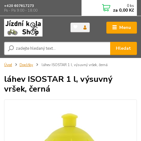
0
ks
+420 607617273
za
0,00 Kč
Po - Pá 9.00 - 18.00
Menu
Hledat
Úvod
Doplňky
láhev ISOSTAR 1 l, výsuvný vršek, černá
láhev ISOSTAR 1 l, výsuvný
vršek, černá