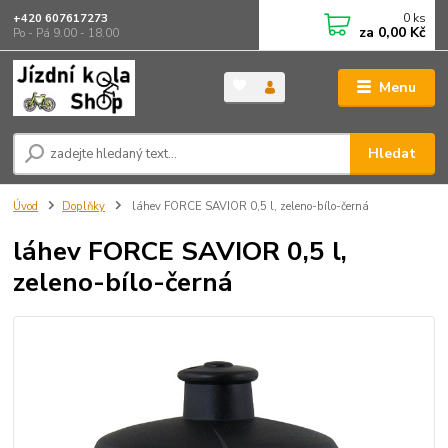
0
ks
+420 607617273
za
0,00 Kč
Po - Pá 9.00 - 18.00
Menu
Hledat
Úvod
Doplňky
láhev FORCE SAVIOR 0,5 l, zeleno-bílo-černá
láhev FORCE SAVIOR 0,5 l,
zeleno-bílo-černá