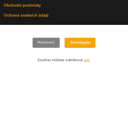
Obchodní podmínky
Ochrana osobních údajů
KAMENNÁ PRODEJNA
Souhlasím
Nastavení
Vlkošská 70
Vracov
Souhlas můžete odmítnout
zde
.
69642