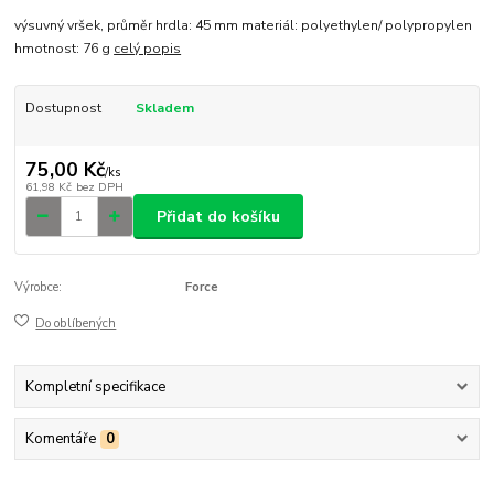
výsuvný vršek, průměr hrdla: 45 mm materiál: polyethylen/ polypropylen
hmotnost: 76 g
celý popis
Dostupnost
Skladem
75,00 Kč
/
ks
61,98 Kč
bez DPH
Přidat do košíku
Výrobce:
Force
Do oblíbených
Kompletní specifikace
Komentáře
0