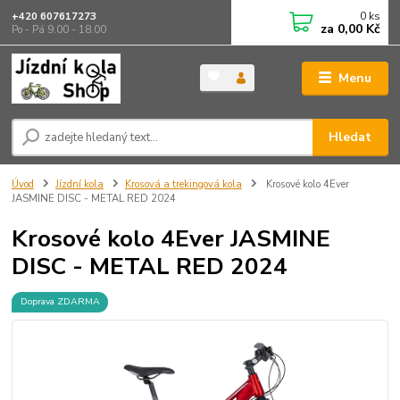
0
ks
+420 607617273
za
0,00 Kč
Po - Pá 9.00 - 18.00
Menu
Hledat
Úvod
Jízdní kola
Krosová a trekingová kola
Krosové kolo 4Ever
JASMINE DISC - METAL RED 2024
Krosové kolo 4Ever JASMINE
DISC - METAL RED 2024
Doprava ZDARMA