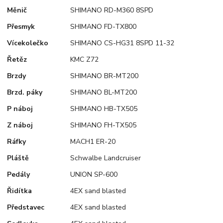
Měnič
SHIMANO RD-M360 8SPD
Přesmyk
SHIMANO FD-TX800
Vícekolečko
SHIMANO CS-HG31 8SPD 11-32
Řetěz
KMC Z72
Brzdy
SHIMANO BR-MT200
Brzd. páky
SHIMANO BL-MT200
P náboj
SHIMANO HB-TX505
Z náboj
SHIMANO FH-TX505
Ráfky
MACH1 ER-20
Pláště
Schwalbe Landcruiser
Pedály
UNION SP-600
Řidítka
4EX sand blasted
Představec
4EX sand blasted