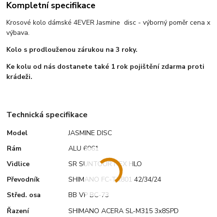
Kompletní specifikace
Krosové kolo dámské 4EVER Jasmine disc - výborný poměr cena x
výbava.
Kolo s prodlouženou zárukou na 3 roky.
Ke kolu od nás dostanete také 1 rok pojištění zdarma proti
krádeži.
Technická specifikace
Model
JASMINE DISC
Rám
ALU 6061
Vidlice
SR SUNTOUR NEX HLO
Převodník
SHIMANO FC-TX801 42/34/24
Střed. osa
BB VP BC-73
Řazení
SHIMANO ACERA SL-M315 3x8SPD