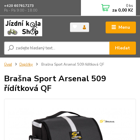
0
ks
+420 607617273
za
0,00 Kč
Po - Pá 9.00 - 18.00
Menu
Hledat
Úvod
Doplňky
Brašna Sport Arsenal 509 řídítková QF
Brašna Sport Arsenal 509
řídítková QF