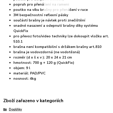
popruh pro přenášení na rameni
poutko na víku brašny pro přenášení v ruce
3M bezpečnostní reflexní pásky
součástí brašny je návlek proti znečištění
snadné nasazení a odepnutí brašny díky systému
QuickFix
pro převoz foto/video techniky lze dokoupit vložku art.
510.1
brašna není kompatibilní s držákem brašny art.810
brašna je vodovzdorná (ne vodotěsná)
rozměr (d x š x v ): 20 x 24 x 21 cm
hmotnost: 700 g + 120 g (QuickFix)
objem: 9 l
materiál: PAD/PVC
nosnost: 4kg
Zboží zařazeno v kategoriích
Doplňky