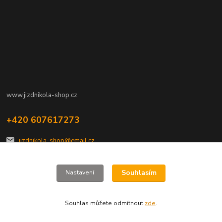
www.jizdnikola-shop.cz
+420 607617273
jizdnikola-shop@email.cz
Souhlasím
Nastavení
Souhlas můžete odmítnout
zde
.
Vytvořeno na
Eshop-rychle.cz