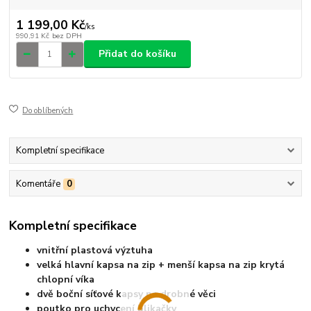
1 199,00 Kč
/
ks
990,91 Kč
bez DPH
Přidat do košíku
Do oblíbených
Kompletní specifikace
Komentáře
0
Kompletní specifikace
vnitřní plastová výztuha
velká hlavní kapsa na zip + menší kapsa na zip krytá
chlopní víka
dvě boční síťové kapsy na drobné věci
poutko pro uchycení blikačky