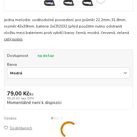
jedna melodie, voděodolné provedení, pro průměr 22,2mm-31,8mm,
rozměr:42x39mm, baterie 2xCR2032 (před použitím nutno odstranit
vložku mezi bateriemi proti vybití) barvy: černá, modrá, červená, zelená
celý popis
Dostupnost
na dotaz
Barva
79,00 Kč
/
ks
65,29 Kč
bez DPH
Momentálně není k dispozici
Výrobce:
PRO-T
Do oblíbených