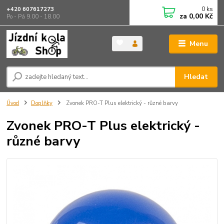
0
ks
+420 607617273
za
0,00 Kč
Po - Pá 9.00 - 18.00
Menu
Hledat
Úvod
Doplňky
Zvonek PRO-T Plus elektrický - různé barvy
Zvonek PRO-T Plus elektrický -
různé barvy