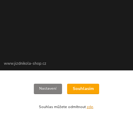
www.jizdnikola-shop.cz
+420 607617273
Souhlasím
Nastavení
jizdnikola-shop@email.cz
Souhlas můžete odmítnout
zde
.
Vytvořeno na
Eshop-rychle.cz