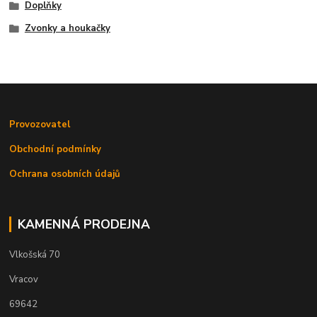
Doplňky
Zvonky a houkačky
Provozovatel
Obchodní podmínky
Ochrana osobních údajů
KAMENNÁ PRODEJNA
Vlkošská 70
Vracov
69642