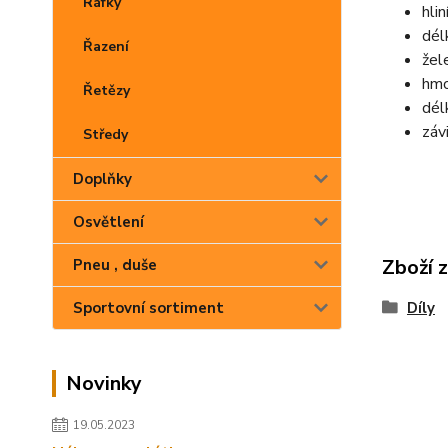
Ráfky
hli
dél
Řazení
žel
hmo
Řetězy
dél
záv
Středy
Doplňky
Osvětlení
Zboží 
Pneu , duše
Díly
Sportovní sortiment
Novinky
19.05.2023