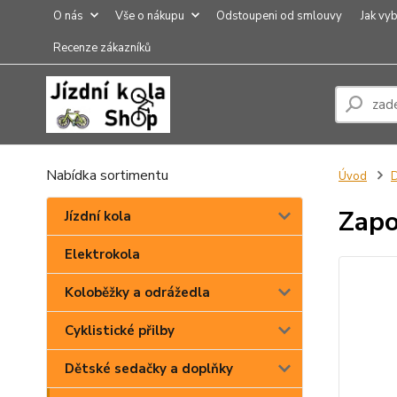
O nás
Vše o nákupu
Odstoupeni od smlouvy
Jak vyb
Recenze zákazníků
Nabídka sortimentu
Úvod
D
Zapo
Jízdní kola
Elektrokola
Koloběžky a odrážedla
Cyklistické přilby
Dětské sedačky a doplňky