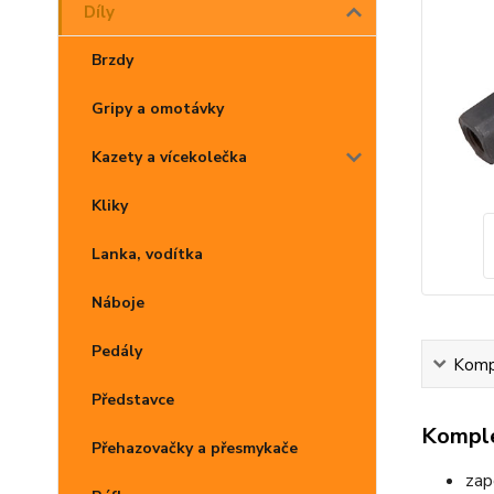
Díly
Brzdy
Gripy a omotávky
Kazety a vícekolečka
Kliky
Lanka, vodítka
Náboje
Pedály
Kompl
Představce
Komple
Přehazovačky a přesmykače
zap