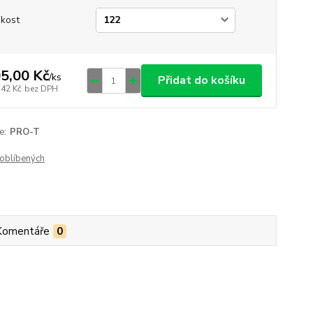
ikost
5,00 Kč
/
ks
Přidat do košíku
,42 Kč
bez DPH
e:
PRO-T
oblíbených
Komentáře
0