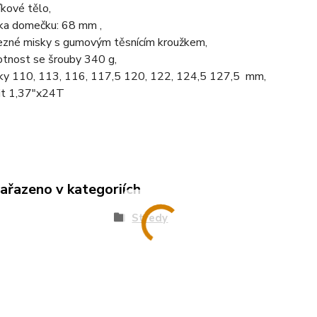
níkové tělo,
ka domečku: 68 mm ,
ezné misky s gumovým těsnícím kroužkem,
tnost se šrouby 340 g,
ky 110, 113, 116, 117,5 120, 122, 124,5 127,5 mm,
it 1,37"x24T
zařazeno v kategoriích
Středy