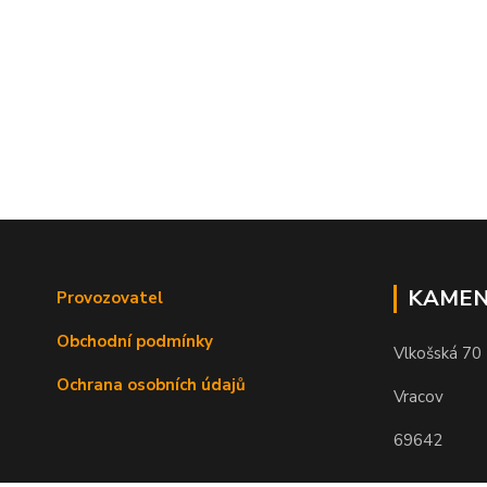
KAMEN
Provozovatel
Obchodní podmínky
Vlkošská 70
Ochrana osobních údajů
Vracov
69642