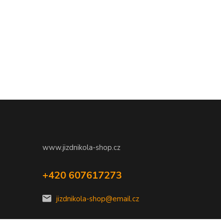
www.jizdnikola-shop.cz
+420 607617273
jizdnikola-shop@email.cz