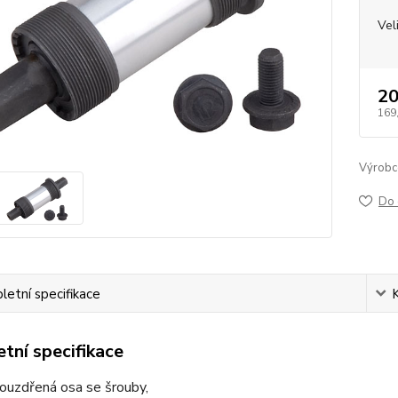
Vel
20
169
Výrobc
Do 
etní specifikace
tní specifikace
ouzdřená osa se šrouby,