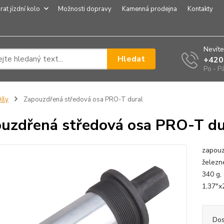
rat jízdní kolo
Možnosti dopravy
Kamenná prodejna
Kontakty
Nevíte
Hledat
+420
Po - P
íly
Zapouzdřená středová osa PRO-T dural
uzdřená středová osa PRO-T du
zapouz
železn
340 g,
1,37"
Dos