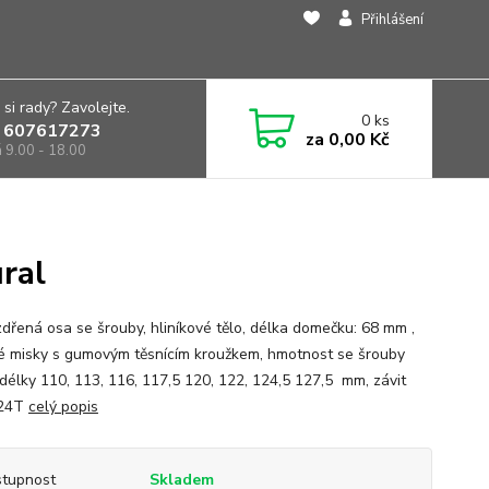
Přihlášení
 si rady? Zavolejte.
0
ks
 607617273
za
0,00 Kč
á 9.00 - 18.00
ral
dřená osa se šrouby, hliníkové tělo, délka domečku: 68 mm ,
é misky s gumovým těsnícím kroužkem, hmotnost se šrouby
 délky 110, 113, 116, 117,5 120, 122, 124,5 127,5 mm, závit
x24T
celý popis
tupnost
Skladem