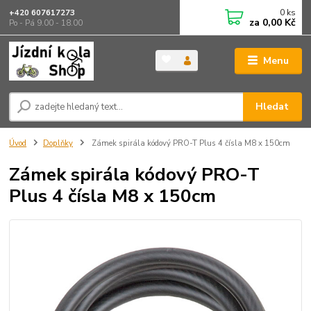
0
ks
+420 607617273
za
0,00 Kč
Po - Pá 9.00 - 18.00
Menu
Hledat
Úvod
Doplňky
Zámek spirála kódový PRO-T Plus 4 čísla M8 x 150cm
Zámek spirála kódový PRO-T
Plus 4 čísla M8 x 150cm