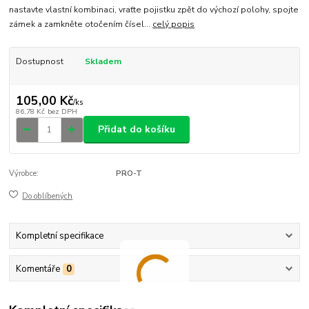
nastavte vlastní kombinaci, vraťte pojistku zpět do výchozí polohy, spojte
zámek a zamkněte otočením čísel...
celý popis
Dostupnost
Skladem
105,00 Kč
/
ks
86,78 Kč
bez DPH
Přidat do košíku
Výrobce:
PRO-T
Do oblíbených
Kompletní specifikace
Komentáře
0