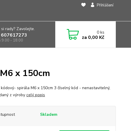
Přihlášení
 si rady? Zavolejte.
0
ks
 607617273
za
0,00 Kč
á 9.00 - 18.00
a M6 x 150cm
kódový- spirála M6 x 150cm 3 číselný kód - nenastavitelný,
daný z výroby
celý popis
tupnost
Skladem