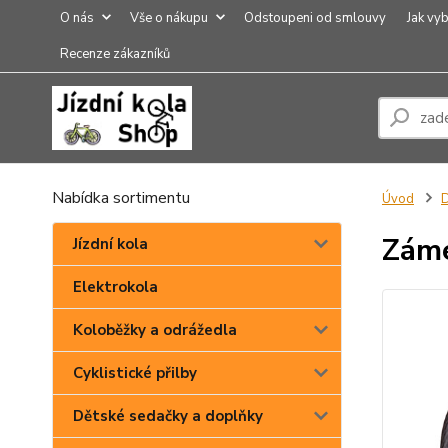
O nás
Vše o nákupu
Odstoupeni od smlouvy
Jak vyb
Recenze zákazníků
Nabídka sortimentu
Úvod
Záme
Jízdní kola
Elektrokola
Koloběžky a odrážedla
Cyklistické přilby
Dětské sedačky a doplňky