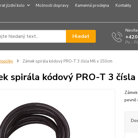
rat jízdní kolo
Možnosti dopravy
Kamenná prodejna
Kontakty
Nevíte
Hledat
+420
Po - P
Doplňky
Zámek spirála kódový PRO-T 3 čísla M6 x 150cm
k spirála kódový PRO-T 3 čísl
Zámek 
pevně 
Dos