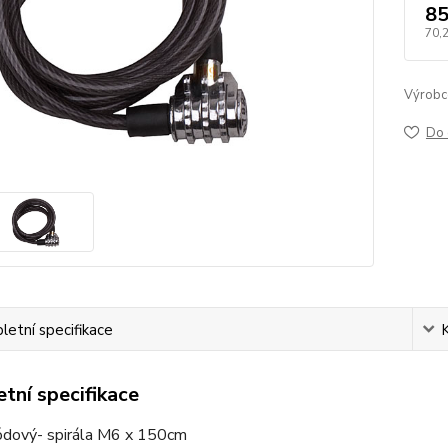
85
70,
Výrobc
Do 
etní specifikace
tní specifikace
dový- spirála M6 x 150cm