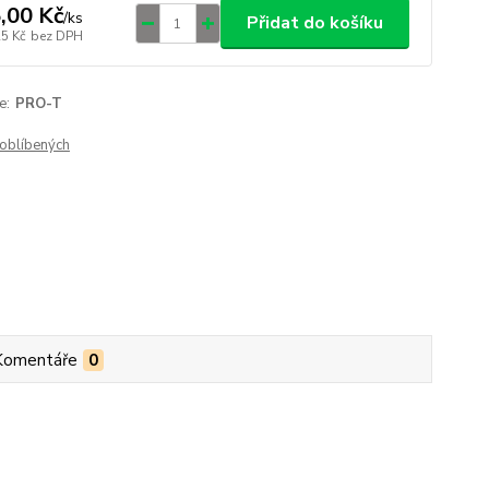
,00 Kč
/
ks
Přidat do košíku
25 Kč
bez DPH
e:
PRO-T
oblíbených
Komentáře
0