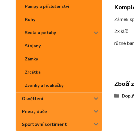
Komple
Pumpy a příslušenství
Zámek sp
Rohy
2x klíč
Sedla a potahy
různé ba
Stojany
Zámky
Zrcátka
Zboží 
Zvonky a houkačky
Dopl
Osvětlení
Pneu , duše
Sportovní sortiment