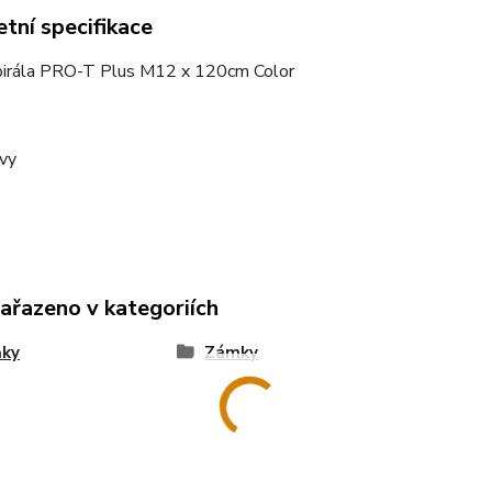
tní specifikace
irála PRO-T Plus M12 x 120cm Color
rvy
zařazeno v kategoriích
ňky
Zámky