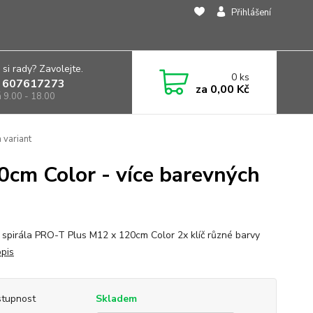
Přihlášení
 si rady? Zavolejte.
0
ks
 607617273
za
0,00 Kč
á 9.00 - 18.00
 variant
cm Color - více barevných
spirála PRO-T Plus M12 x 120cm Color 2x klíč různé barvy
opis
tupnost
Skladem