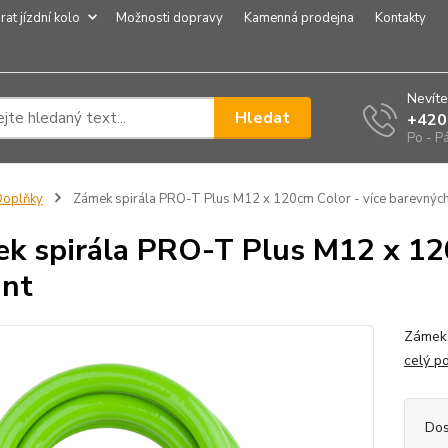
rat jízdní kolo
Možnosti dopravy
Kamenná prodejna
Kontakty
Nevíte
Hledat
+420
Po - P
Doplňky
Zámek spirála PRO-T Plus M12 x 120cm Color - více barevných
k spirála PRO-T Plus M12 x 120
ant
Zámek 
celý p
Dos