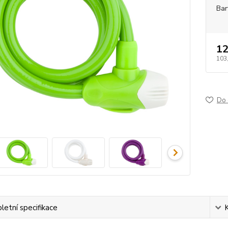
Bar
12
103
Do 
etní specifikace