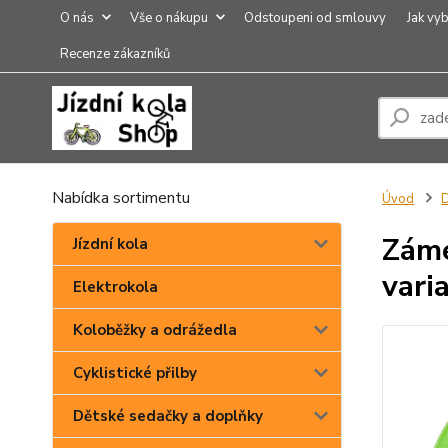
O nás
Vše o nákupu
Odstoupeni od smlouvy
Jak vyb
Recenze zákazníků
Nabídka sortimentu
Úvod
Záme
Jízdní kola
vari
Elektrokola
Koloběžky a odrážedla
Cyklistické přilby
Dětské sedačky a doplňky