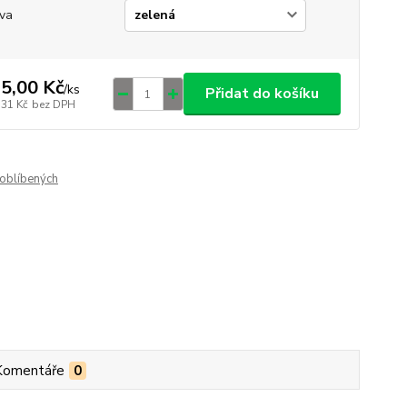
va
5,00 Kč
/
ks
Přidat do košíku
,31 Kč
bez DPH
oblíbených
Komentáře
0