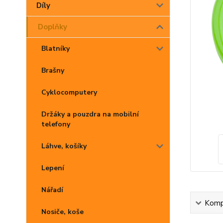
Díly
Doplňky
Blatníky
Brašny
Cyklocomputery
Držáky a pouzdra na mobilní
telefony
Láhve, košíky
Lepení
Nářadí
Kompl
Nosiče, koše