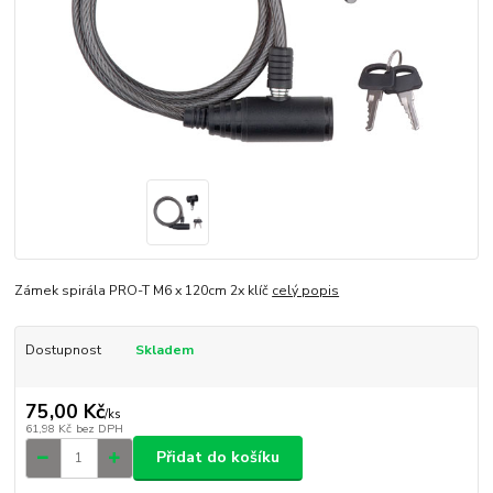
Zámek spirála PRO-T M6 x 120cm 2x klíč
celý popis
Dostupnost
Skladem
75,00 Kč
/
ks
61,98 Kč
bez DPH
Přidat do košíku