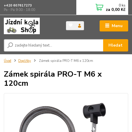
0
ks
+420 607617273
za
0,00 Kč
Po - Pá 9.00 - 18.00
Menu
Hledat
Úvod
Doplňky
Zámek spirála PRO-T M6 x 120cm
Zámek spirála PRO-T M6 x
120cm