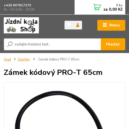
0
ks
+420 607617273
za
0,00 Kč
Po - Pá 9.00 - 18.00
Menu
Hledat
Úvod
Doplňky
Zámek kódový PRO-T 65cm
Zámek kódový PRO-T 65cm