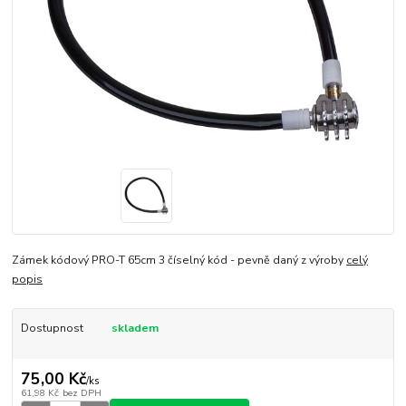
Zámek kódový PRO-T 65cm 3 číselný kód - pevně daný z výroby
celý
popis
Dostupnost
skladem
75,00 Kč
/
ks
61,98 Kč
bez DPH