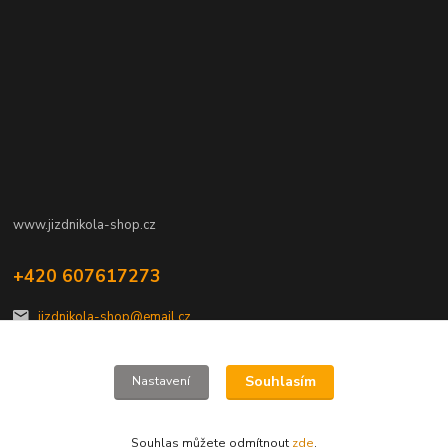
www.jizdnikola-shop.cz
+420 607617273
jizdnikola-shop@email.cz
Souhlasím
Nastavení
Souhlas můžete odmítnout
zde
.