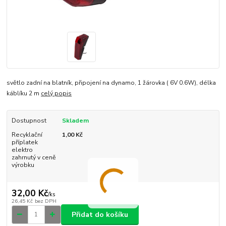
světlo zadní na blatník, připojení na dynamo, 1 žárovka ( 6V 0.6W), délka
káblíku 2 m
celý popis
Dostupnost
Skladem
Recyklační
1,00 Kč
příplatek
elektro
zahrnutý v ceně
výrobku
32,00 Kč
/
ks
26,45 Kč
bez DPH
Přidat do košíku