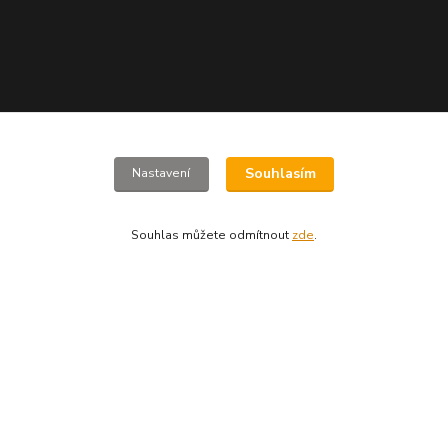
Souhlasím
Nastavení
www.jizdnikola-shop.cz
Souhlas můžete odmítnout
zde
.
+420 607617273
jizdnikola-shop@email.cz