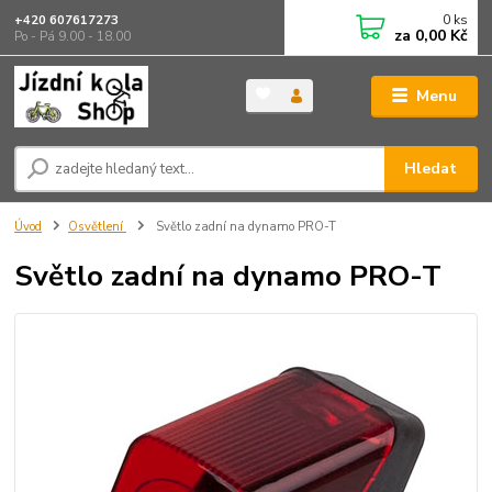
0
ks
+420 607617273
za
0,00 Kč
Po - Pá 9.00 - 18.00
Menu
Hledat
Úvod
Osvětlení
Světlo zadní na dynamo PRO-T
Světlo zadní na dynamo PRO-T