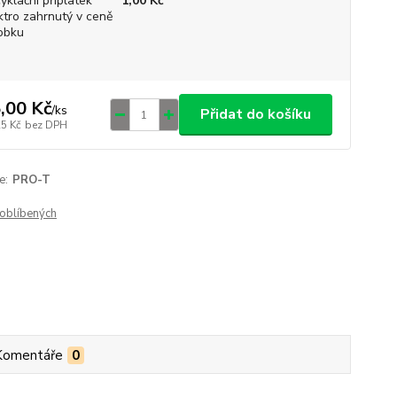
yklační příplatek
1,00 Kč
ktro zahrnutý v ceně
obku
,00 Kč
/
ks
Přidat do košíku
25 Kč
bez DPH
e:
PRO-T
oblíbených
Komentáře
0