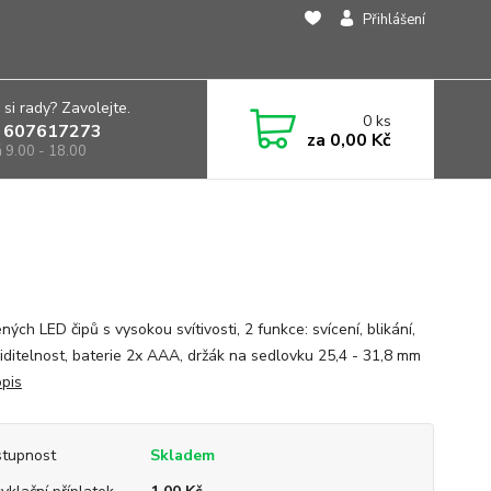
Přihlášení
 si rady? Zavolejte.
0
ks
 607617273
za
0,00 Kč
á 9.00 - 18.00
ných LED čipů s vysokou svítivosti, 2 funkce: svícení, blikání,
viditelnost, baterie 2x AAA, držák na sedlovku 25,4 - 31,8 mm
opis
tupnost
Skladem