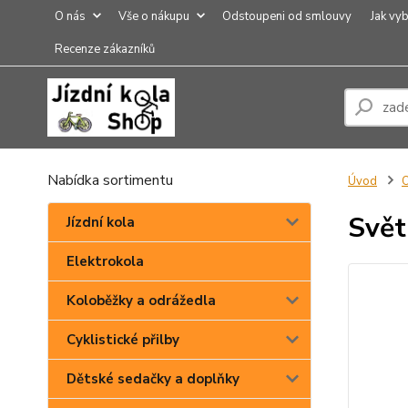
O nás
Vše o nákupu
Odstoupeni od smlouvy
Jak vyb
Recenze zákazníků
Nabídka sortimentu
Úvod
O
Svět
Jízdní kola
Elektrokola
Koloběžky a odrážedla
Cyklistické přilby
Dětské sedačky a doplňky