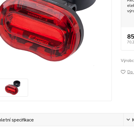
Rec
ele
výr
85
70,
Výrobc
Do 
etní specifikace