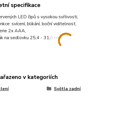
tní specifikace
ervených LED čipů s vysokou svítivosti,
nkce: svícení, blikání, boční viditelnost,
erie 2x AAA,
ák na sedlovku 25,4 - 31,8 mm
zařazeno v kategoriích
lení
Světla zadní