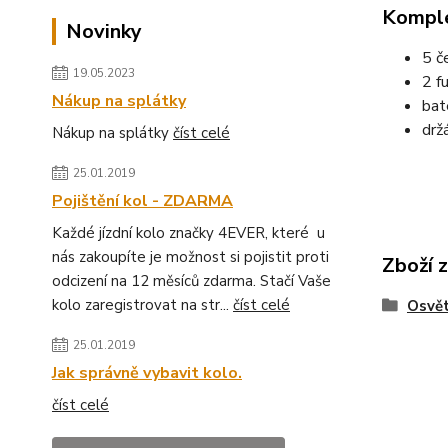
Komple
Novinky
5 č
19.05.2023
2 fu
Nákup na splátky
bat
drž
Nákup na splátky
číst celé
25.01.2019
Pojištění kol - ZDARMA
Každé jízdní kolo značky 4EVER, které u
nás zakoupíte je možnost si pojistit proti
Zboží 
odcizení na 12 měsíců zdarma. Stačí Vaše
kolo zaregistrovat na str...
číst celé
Osvět
25.01.2019
Jak správně vybavit kolo.
číst celé