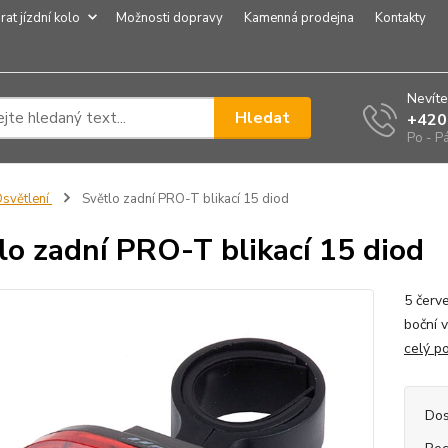
rat jízdní kolo
Možnosti dopravy
Kamenná prodejna
Kontakty
Nevíte
Hledat
+420
Po - P
světlení
Světlo zadní PRO-T blikací 15 diod
lo zadní PRO-T blikací 15 diod
5 červe
boční 
celý p
Dos