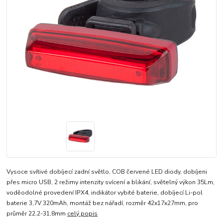
Vysoce svítivé dobíjecí zadní světlo, COB červené LED diody, dobíjeni
přes micro USB, 2 režimy intenzity svícení a blikání, světelný výkon 35Lm,
voděodolné provedení IPX4, indikátor vybité baterie, dobíjecí Li-pol
baterie 3,7V 320mAh, montáž bez nářadí, rozměr 42x17x27mm, pro
průměr 22,2-31,8mm
celý popis