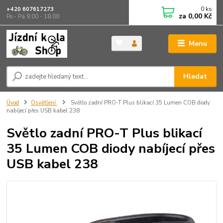
0
ks
+420 607617273
za
0,00 Kč
Po - Pá 9.00 - 18.00
Menu
Hledat
Úvod
Osvětlení
Světlo zadní PRO-T Plus blikací 35 Lumen COB diody
nabíjecí přes USB kabel 238
Světlo zadní PRO-T Plus blikací
35 Lumen COB diody nabíjecí přes
USB kabel 238