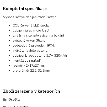
Kompletní specifikace
Vysoce svítivé dobíjecí zadní světlo,
COB červené LED diody,
dobíjeni přes micro USB,
2 režimy intenzity svícení a blikání,
světelný výkon 35Lm,
voděodolné provedení IPX4,
indikátor vybité baterie,
dobíjecí Li-pol baterie 3,7V 320mAh,
montáž bez nářadí,
rozměr 42x17x27mm,
pro průměr 22,2-31,8mm
Zboží zařazeno v kategoriích
Osvětlení