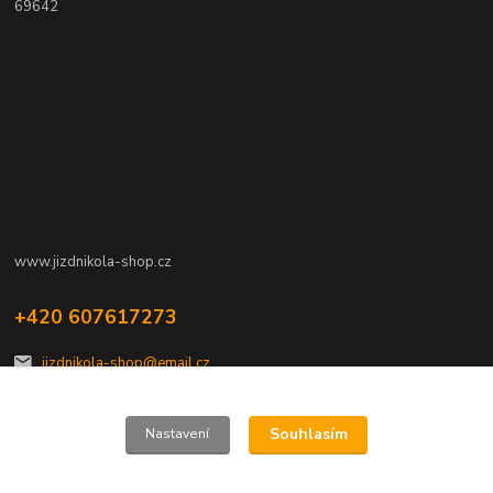
69642
www.jizdnikola-shop.cz
+420 607617273
jizdnikola-shop@email.cz
Souhlasím
Nastavení