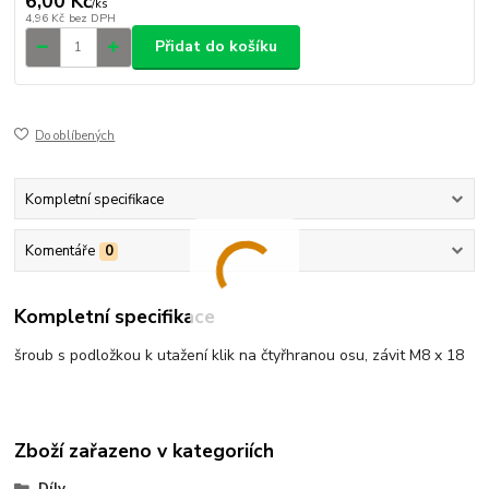
6,00 Kč
/
ks
4,96 Kč
bez DPH
Přidat do košíku
Do oblíbených
Kompletní specifikace
Komentáře
0
Kompletní specifikace
šroub s podložkou k utažení klik na čtyřhranou osu, závit M8 x 18
Zboží zařazeno v kategoriích