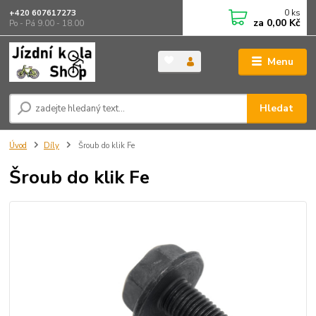
0
ks
+420 607617273
za
0,00 Kč
Po - Pá 9.00 - 18.00
Menu
Hledat
Úvod
Díly
Šroub do klik Fe
Šroub do klik Fe