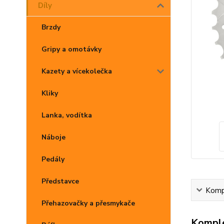
Díly
Brzdy
Gripy a omotávky
Kazety a vícekolečka
Kliky
Lanka, vodítka
Náboje
Pedály
Představce
Kompl
Přehazovačky a přesmykače
Komple