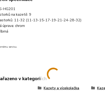
CS-HG201
storků na kazetě: 9
astorků: 11-32 (11-13-15-17-19-21-24-28-32)
á úprava: chrom
říbrná
ornému servisu.
zařazeno v kategoriích
Kazety a vícekolečka
Kaz