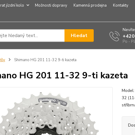
rat jízdní kolo
Možnosti dopravy
Kamenná prodejna
Kontakty
Nevíte
Hledat
+420
Po - P
íly
Shimano HG 201 11-32 9-ti kazeta
ano HG 201 11-32 9-ti kazeta
Model:
32 (11
stříbr
Dos