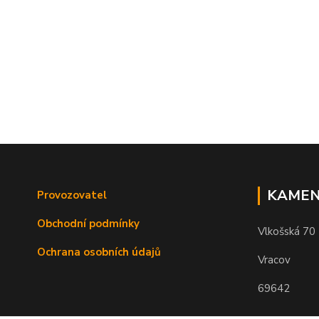
KAMEN
Provozovatel
Obchodní podmínky
Vlkošská 70
Ochrana osobních údajů
Vracov
69642