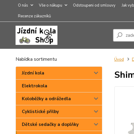
O nás
Vše o nákupu
Odstoupeni od smlouvy
Jak vyb
Recenze zákazníků
Nabídka sortimentu
Úvod
D
Shim
Jízdní kola
Elektrokola
Koloběžky a odrážedla
Cyklistické přilby
Dětské sedačky a doplňky