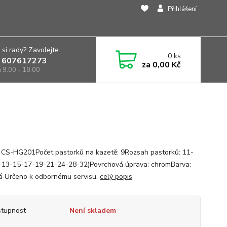
Přihlášení
 si rady? Zavolejte.
0
ks
 607617273
za
0,00 Kč
á 9.00 - 18.00
 CS-HG201Počet pastorků na kazetě: 9Rozsah pastorků: 11-
-13-15-17-19-21-24-28-32)Povrchová úprava: chromBarva:
ná Určeno k odbornému servisu.
celý popis
tupnost
Není skladem