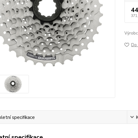
44
371
Výrobc
Do 
etní specifikace
tní specifikace