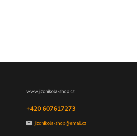
www.jizdnikola-shop.cz
+420 607617273
jizdnikola-shop@email.cz