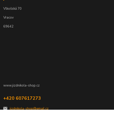
Vlkošská 70
Vracov
69642
www.jizdnikola-shop.cz
+420 607617273
jizdnikola-shop@email.cz