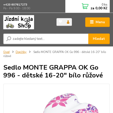
0
ks
+420 607617273
za
0,00 Kč
Po - Pá 9.00 - 18.00
Menu
Hledat
Úvod
Doplňky
Sedlo MONTE GRAPPA OK Go 996 - dětské 16-20" bílo
růžové
Sedlo MONTE GRAPPA OK Go
996 - dětské 16-20" bílo růžové