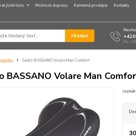
rat jízdní kolo
Možnosti dopravy
Kamenná prodejna
Kontakty
Nevíte
Hledat
+420
Po - P
Doplňky
Sedlo BASSANO Volare Man Comfort
o BASSANO Volare Man Comfor
rozměr
Dos
30