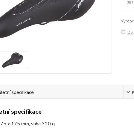
252
Výrobc
Do 
etní specifikace
tní specifikace
75 x 175 mm, váha 320 g