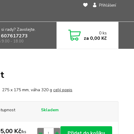
Přihlášení
 si rady? Zavolejte.
0
ks
 607617273
za
0,00 Kč
á 9.00 - 18.00
t
 275 x 175 mm, váha 320 g
celý popis
tupnost
Skladem
5,00 Kč
/
ks
Přidat do košíku