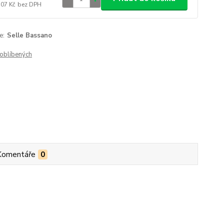
,07 Kč
bez DPH
e:
Selle Bassano
oblíbených
Komentáře
0