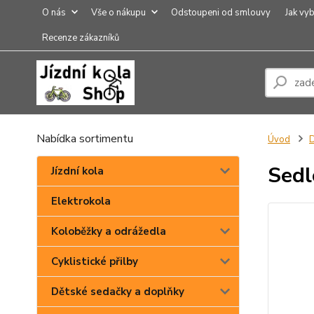
O nás
Vše o nákupu
Odstoupeni od smlouvy
Jak vyb
Recenze zákazníků
Nabídka sortimentu
Úvod
Sedl
Jízdní kola
Elektrokola
Koloběžky a odrážedla
Cyklistické přilby
Dětské sedačky a doplňky