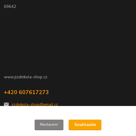
69642
www.jizdnikola-shop.cz
+420 607617273
jizdnikola-shop@email.cz
Souhlasím
Nastavení