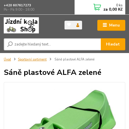
0
ks
+420 607617273
za
0,00 Kč
Po - Pá 9.00 - 18.00
Menu
Hledat
Úvod
Sportovní sortiment
Sáně plastové ALFA zelené
Sáně plastové ALFA zelené