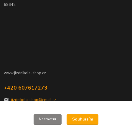
69642
www.jizdnikola-shop.cz
+420 607617273
jizdnikola-shop@email.cz
Souhlasím
Nastavení