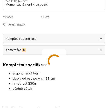
247,11 Kč
bez DPH
Momentálně není k dispozici
Výrobce:
ZOOM
Do oblíbených
Kompletní specifikace
Komentáře
0
Kompletní specifikace
ergonomický tvar
delka od osy po vrch 11 cm,
hmotnost 230g,
včetně zátek