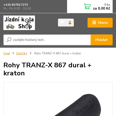
0
ks
+420 607617273
za
0,00 Kč
Po - Pá 9.00 - 18.00
Menu
Hledat
Úvod
Doplňky
Rohy TRANZ-X 867 dural + kraton
Rohy TRANZ-X 867 dural +
kraton