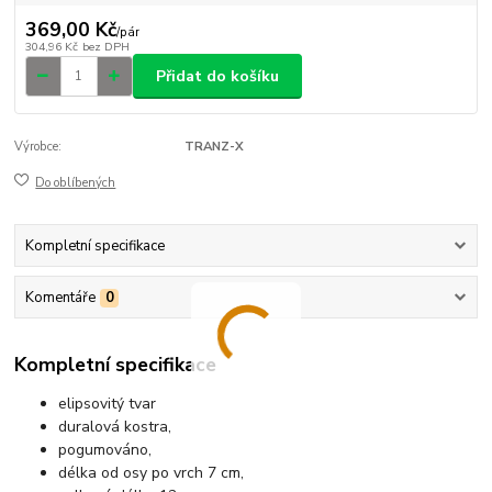
369,00 Kč
/
pár
304,96 Kč
bez DPH
Přidat do košíku
Výrobce:
TRANZ-X
Do oblíbených
Kompletní specifikace
Komentáře
0
Kompletní specifikace
elipsovitý tvar
duralová kostra,
pogumováno,
délka od osy po vrch 7 cm,