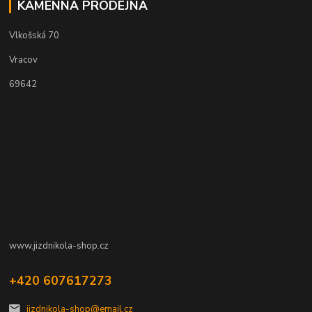
KAMENNÁ PRODEJNA
Vlkošská 70
Vracov
69642
www.jizdnikola-shop.cz
+420 607617273
jizdnikola-shop@email.cz