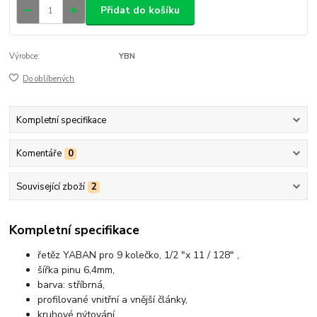
Přidat do košíku
Výrobce:
YBN
Do oblíbených
Kompletní specifikace
Komentáře
0
Související zboží
2
Kompletní specifikace
řetěz YABAN pro 9 kolečko, 1/2 "x 11 / 128" ,
šířka pinu 6,4mm,
barva: stříbrná,
profilované vnitřní a vnější články,
kruhové nýtování,