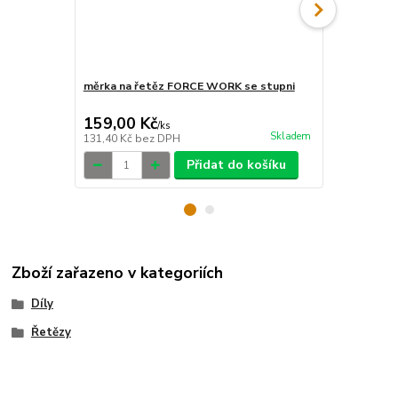
měrka na řetěz FORCE WORK se stupni
čistička ře
odmašťova
159,00 Kč
189,00 K
/
ks
Skladem
131,40 Kč
bez DPH
156,20 Kč
be
Přidat do košíku
Zboží zařazeno v kategoriích
Díly
Řetězy