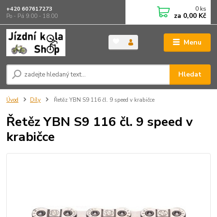
0
ks
+420 607617273
za
0,00 Kč
Po - Pá 9.00 - 18.00
Menu
Hledat
Úvod
Díly
Řetěz YBN S9 116 čl. 9 speed v krabičce
Řetěz YBN S9 116 čl. 9 speed v
krabičce