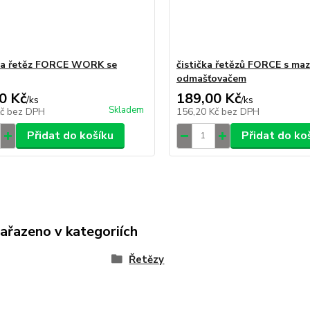
na řetěz FORCE WORK se
čistička řetězů FORCE s ma
odmašťovačem
0 Kč
189,00 Kč
/
ks
/
ks
Skladem
Kč
bez DPH
156,20 Kč
bez DPH
Přidat do košíku
Přidat do ko
zařazeno v kategoriích
Řetězy