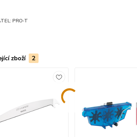
TEL: PRO-T
jící zboží
2