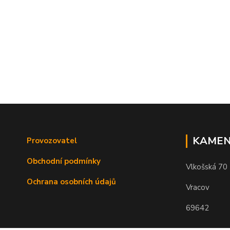
KAMEN
Provozovatel
Obchodní podmínky
Vlkošská 70
Ochrana osobních údajů
Vracov
69642