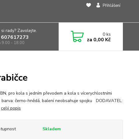
Přihlášení
 si rady? Zavolejte.
0
ks
 607617273
za
0,00 Kč
á 9.00 - 18.00
rabičce
YBN, pro kola s jedním převodem a kola s vícerychlostními
 , barva: černo-hnědá, balení neobsahuje spojku DODAVATEL:
T
celý popis
tupnost
Skladem