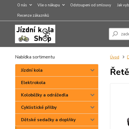
O nás
Vše o nákupu
Odstoupeni od smlouvy
Jak vyb
Recenze zákazníků
Nabídka sortimentu
Úvod
D
Řetě
Jízdní kola
Elektrokola
Koloběžky a odrážedla
Cyklistické přilby
Dětské sedačky a doplňky