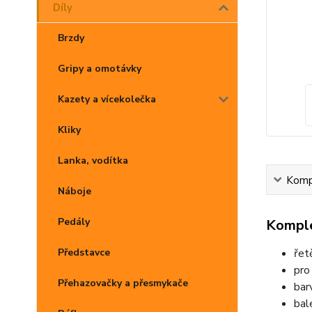
Díly
Brzdy
Gripy a omotávky
Kazety a vícekolečka
Kliky
Lanka, vodítka
Kompl
Náboje
Pedály
Komple
řet
Představce
pro
Přehazovačky a přesmykače
bar
bal