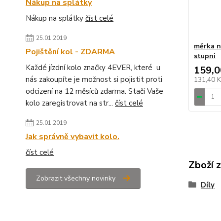
Nákup na splátky
Nákup na splátky
číst celé
25.01.2019
měrka 
Pojištění kol - ZDARMA
stupni
Každé jízdní kolo značky 4EVER, které u
159,0
nás zakoupíte je možnost si pojistit proti
131,40 
odcizení na 12 měsíců zdarma. Stačí Vaše
kolo zaregistrovat na str...
číst celé
25.01.2019
Jak správně vybavit kolo.
číst celé
Zboží 
Zobrazit všechny novinky
Díly