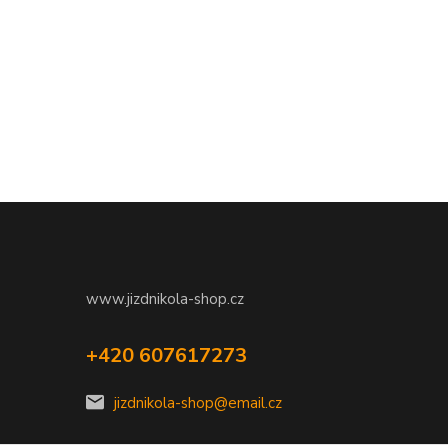
www.jizdnikola-shop.cz
+420 607617273
jizdnikola-shop@email.cz