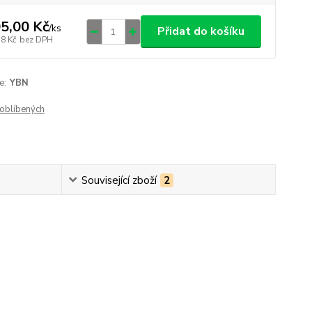
5,00 Kč
/
ks
Přidat do košíku
78 Kč
bez DPH
e:
YBN
oblíbených
Související zboží
2