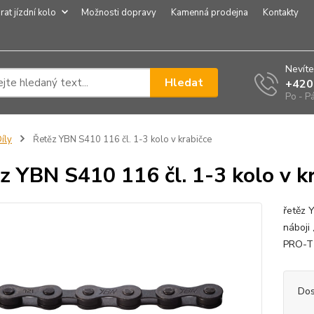
rat jízdní kolo
Možnosti dopravy
Kamenná prodejna
Kontakty
Nevíte
Hledat
+420
Po - P
íly
Řetěz YBN S410 116 čl. 1-3 kolo v krabičce
z YBN S410 116 čl. 1-3 kolo v k
řetěz 
náboji
PRO-
Dos