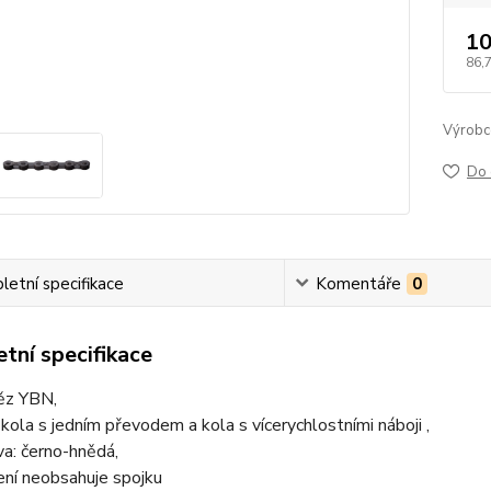
10
86,
Výrobc
Do 
etní specifikace
Komentáře
0
tní specifikace
ěz YBN,
 kola s jedním převodem a kola s vícerychlostními náboji ,
va: černo-hnědá,
ení neobsahuje spojku