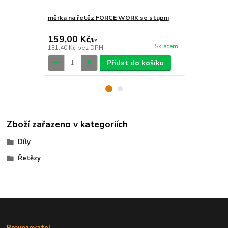
měrka na řetěz FORCE WORK se stupni
čistička ře
odmašťova
159,00 Kč
189,00 K
/
ks
Skladem
131,40 Kč
bez DPH
156,20 Kč
be
Přidat do košíku
Zboží zařazeno v kategoriích
Díly
Řetězy
Provozovatel