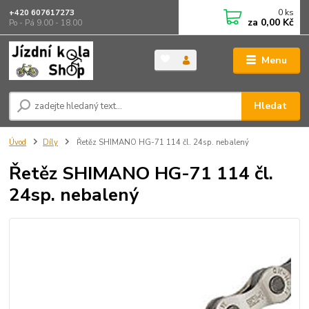
0
ks
+420 607617273
za
0,00 Kč
Po - Pá 9.00 - 18.00
Menu
Hledat
Úvod
Díly
Řetěz SHIMANO HG-71 114 čl. 24sp. nebalený
Řetěz SHIMANO HG-71 114 čl.
24sp. nebalený