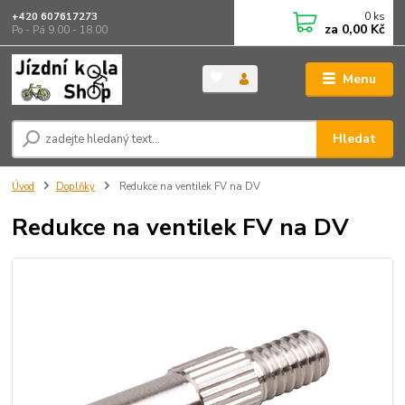
0
ks
+420 607617273
za
0,00 Kč
Po - Pá 9.00 - 18.00
Menu
Hledat
Úvod
Doplňky
Redukce na ventilek FV na DV
Redukce na ventilek FV na DV