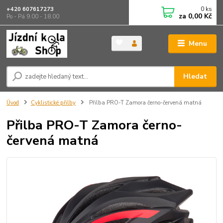
0
ks
+420 607617273
za
0,00 Kč
Po - Pá 9.00 - 18.00
Menu
Hledat
Úvod
Cyklistické přilby
Přilba PRO-T Zamora černo-červená matná
Přilba PRO-T Zamora černo-
červená matná