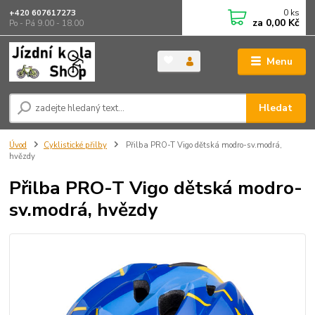
0
ks
+420 607617273
za
0,00 Kč
Po - Pá 9.00 - 18.00
Menu
Hledat
Úvod
Cyklistické přilby
Přilba PRO-T Vigo dětská modro-sv.modrá,
hvězdy
Přilba PRO-T Vigo dětská modro-
sv.modrá, hvězdy