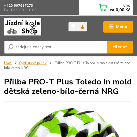
0
ks
+420 607617273
za
0,00 Kč
Po - Pá 9.00 - 18.00
Menu
Hledat
Úvod
Cyklistické přilby
Přilba PRO-T Plus Toledo In mold dětská zeleno-
bílo-černá NRG
Přilba PRO-T Plus Toledo In mold
dětská zeleno-bílo-černá NRG