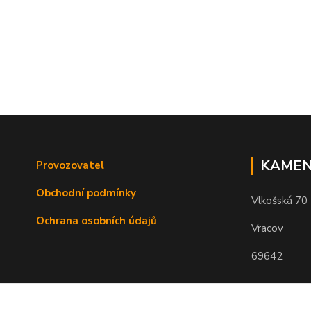
KAMEN
Provozovatel
Obchodní podmínky
Vlkošská 70
Ochrana osobních údajů
Vracov
69642