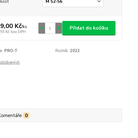
ikost
9,00 Kč
/
ks
Přidat do košíku
,55 Kč
bez DPH
e:
PRO-T
Ročník:
2022
oblíbených
Komentáře
0