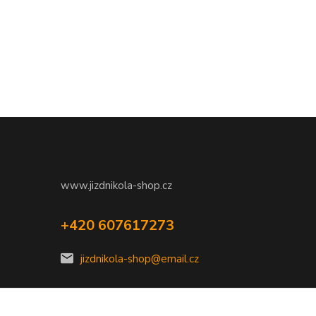
www.jizdnikola-shop.cz
+420 607617273
jizdnikola-shop@email.cz