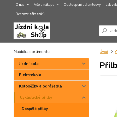
O nás
Vše o nákupu
Odstoupeni od smlouvy
Jak vyb
Recenze zákazníků
Nabídka sortimentu
Úvod
C
Přil
Jízdní kola
Elektrokola
Koloběžky a odrážedla
Cyklistické přilby
Dospělé přilby