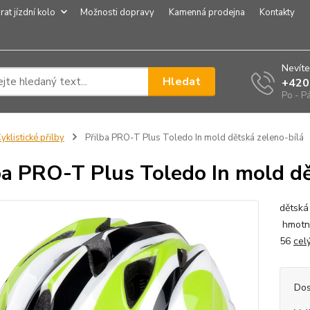
rat jízdní kolo
Možnosti dopravy
Kamenná prodejna
Kontakty
Nevíte
Hledat
+420
Po - P
yklistické přilby
Přilba PRO-T Plus Toledo In mold dětská zeleno-bílá
ba PRO-T Plus Toledo In mold dě
dětská 
hmotno
56
cel
Dos