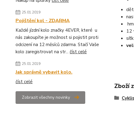
Nákup na splátky
číst celé
dět
25.01.2019
nas
Pojištění kol - ZDARMA
hm
Každé jízdní kolo značky 4EVER, které u
12 
nás zakoupíte je možnost si pojistit proti
síť
odcizení na 12 měsíců zdarma. Stačí Vaše
vel
kolo zaregistrovat na str...
číst celé
25.01.2019
Jak správně vybavit kolo.
číst celé
Zboží 
Zobrazit všechny novinky
Cykli