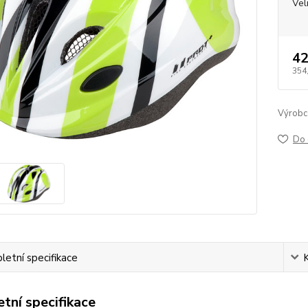
Vel
42
354
Výrobc
Do 
etní specifikace
tní specifikace