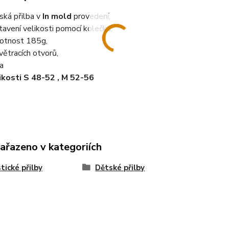
ská přilba v
In mold
provedení,
tavení velikosti pomocí kolečka,
otnost 185g,
větracích otvorů,
ka
ikosti S 48-52 , M 52-56
zařazeno v kategoriích
stické přilby
Dětské přilby