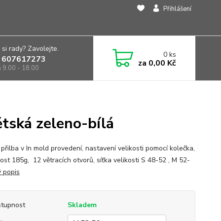
Přihlášení
 si rady? Zavolejte.
0
ks
 607617273
za
0,00 Kč
á 9.00 - 18.00
tská zeleno-bílá
přilba v In mold provedení, nastavení velikosti pomocí kolečka,
st 185g, 12 větracích otvorů, síťka velikosti S 48-52 , M 52-
ý popis
tupnost
Skladem