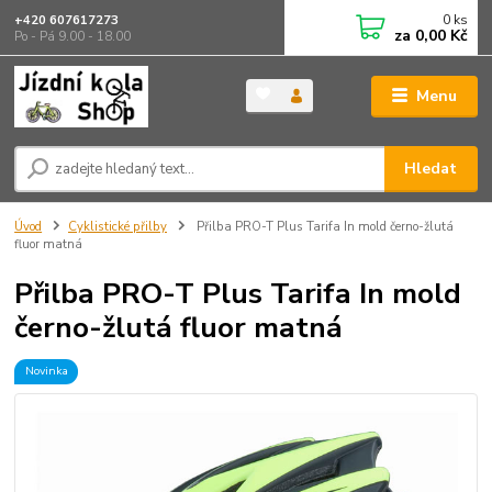
0
ks
+420 607617273
za
0,00 Kč
Po - Pá 9.00 - 18.00
Menu
Hledat
Úvod
Cyklistické přilby
Přilba PRO-T Plus Tarifa In mold černo-žlutá
fluor matná
Přilba PRO-T Plus Tarifa In mold
černo-žlutá fluor matná
Novinka