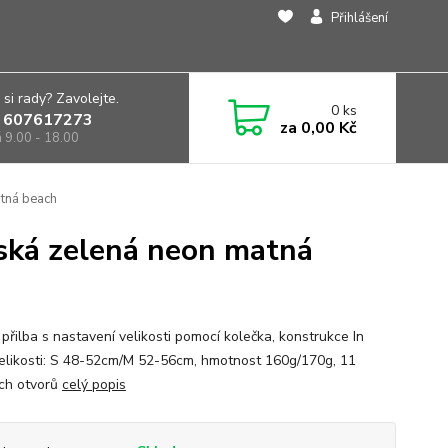
Přihlášení
 si rady? Zavolejte.
0
ks
 607617273
za
0,00 Kč
á 9.00 - 18.00
atná beach
tská zelená neon matná
přilba s nastavení velikosti pomocí kolečka, konstrukce In
elikosti: S 48-52cm/M 52-56cm, hmotnost 160g/170g, 11
ích otvorů
celý popis