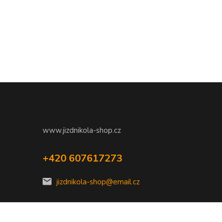
www.jizdnikola-shop.cz
+420 607617273
jizdnikola-shop@email.cz