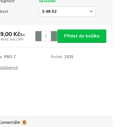
tupnost
Skladem
ikost
9,00 Kč
/
ks
Přidat do košíku
,40 Kč
bez DPH
e:
PRO-T
Ročník:
2025
oblíbených
Komentáře
0