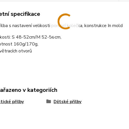
tní specifikace
ilba s nastavení velikosti pomocí kolečka, konstrukce In mold
ikosti: S 48-52cm/M 52-56cm,
tnost 160g/170g,
větracích otvorů
zařazeno v kategoriích
stické přilby
Dětské přilby