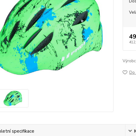
Dos
Vel
49
412
Výrobc
Do 
etní specifikace