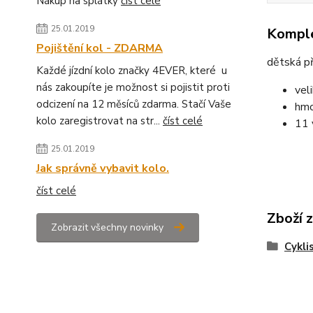
Nákup na splátky
číst celé
25.01.2019
Komple
Pojištění kol - ZDARMA
dětská př
Každé jízdní kolo značky 4EVER, které u
nás zakoupíte je možnost si pojistit proti
vel
odcizení na 12 měsíců zdarma. Stačí Vaše
hmo
kolo zaregistrovat na str...
číst celé
11 
25.01.2019
Jak správně vybavit kolo.
číst celé
Zboží 
Zobrazit všechny novinky
Cykli