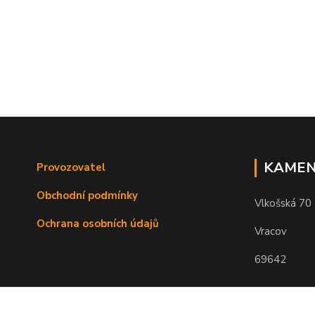
KAMEN
Provozovatel
Obchodní podmínky
Vlkošská 70
Ochrana osobních údajů
Vracov
69642