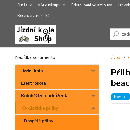
O nás
Vše o nákupu
Odstoupeni od smlouvy
Jak vyb
Recenze zákazníků
Nabídka sortimentu
Úvod
C
Přil
Jízdní kola
beac
Elektrokola
Koloběžky a odrážedla
Novinka
Cyklistické přilby
Dospělé přilby