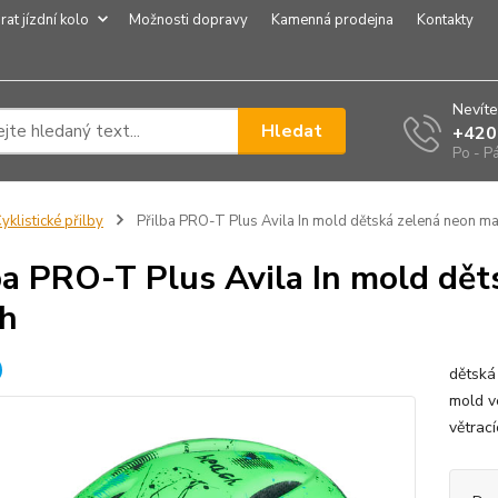
rat jízdní kolo
Možnosti dopravy
Kamenná prodejna
Kontakty
Nevíte
Hledat
+420
Po - P
yklistické přilby
Přilba PRO-T Plus Avila In mold dětská zelená neon m
ba PRO-T Plus Avila In mold dě
h
dětská 
mold v
větrac