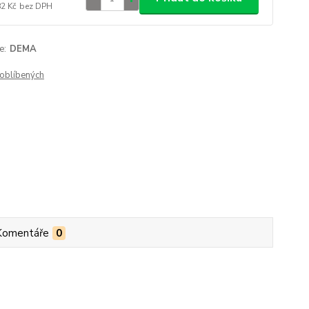
82 Kč
bez DPH
e:
DEMA
oblíbených
Komentáře
0