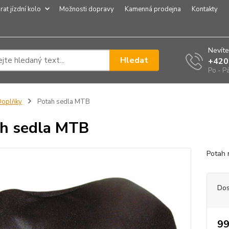
rat jízdní kolo
Možnosti dopravy
Kamenná prodejna
Kontakty
Nevíte
Hledat
+420
Po - P
Doplňky
Potah sedla MTB
h sedla MTB
Potah 
Dos
99