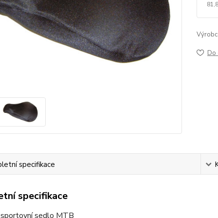
81,
Výrobc
Do 
etní specifikace
tní specifikace
 sportovní sedlo MTB