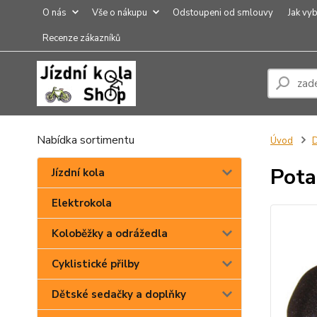
O nás
Vše o nákupu
Odstoupeni od smlouvy
Jak vyb
Recenze zákazníků
Nabídka sortimentu
Úvod
Pota
Jízdní kola
Elektrokola
Koloběžky a odrážedla
Cyklistické přilby
Dětské sedačky a doplňky