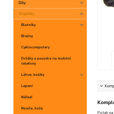
Díly
Doplňky
Blatníky
Brašny
Cyklocomputery
Držáky a pouzdra na mobilní
telefony
Láhve, košíky
Lepení
Kompl
Nářadí
Komple
Nosiče, koše
Potah na