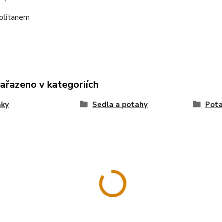
olitanem
zařazeno v kategoriích
ňky
Sedla a potahy
Pot