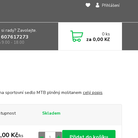
Přihlášení
 si rady? Zavolejte.
0
ks
 607617273
za
0,00 Kč
á 9.00 - 18.00
na sportovní sedlo MTB plněný molitanem
celý popis
tupnost
Skladem
,00 Kč
/
ks
Přidat do košíku