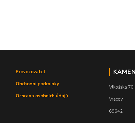
KAMEN
Provozovatel
Obchodní podmínky
Vlkošská 70
Ochrana osobních údajů
Vracov
69642