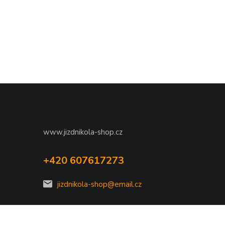
www.jizdnikola-shop.cz
+420 607617273
jizdnikola-shop@email.cz