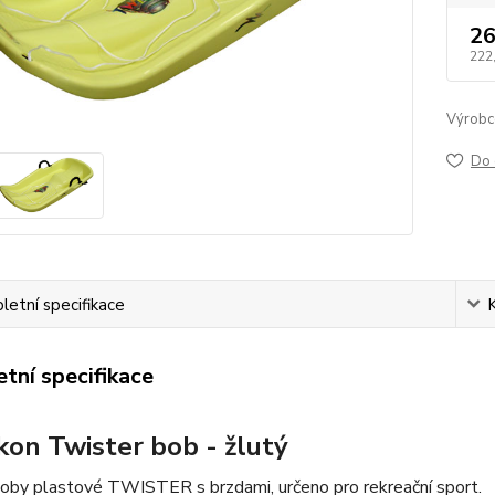
26
222
Výrobc
Do 
etní specifikace
tní specifikace
kon Twister bob - žlutý
oby plastové TWISTER s brzdami, určeno pro rekreační sport.