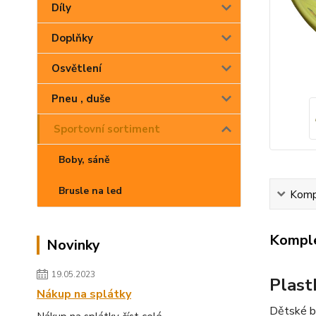
Díly
Doplňky
Osvětlení
Pneu , duše
Sportovní sortiment
Boby, sáně
Brusle na led
Kompl
Komple
Novinky
19.05.2023
Plast
Nákup na splátky
Dětské b