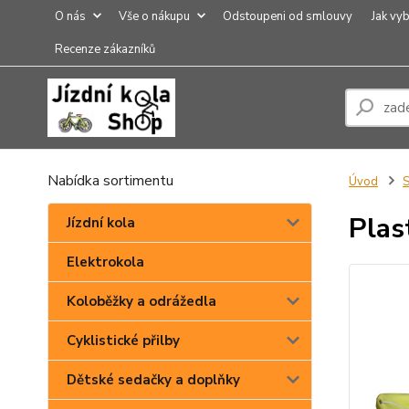
O nás
Vše o nákupu
Odstoupeni od smlouvy
Jak vyb
Recenze zákazníků
Nabídka sortimentu
Úvod
S
Plas
Jízdní kola
Elektrokola
Koloběžky a odrážedla
Cyklistické přilby
Dětské sedačky a doplňky