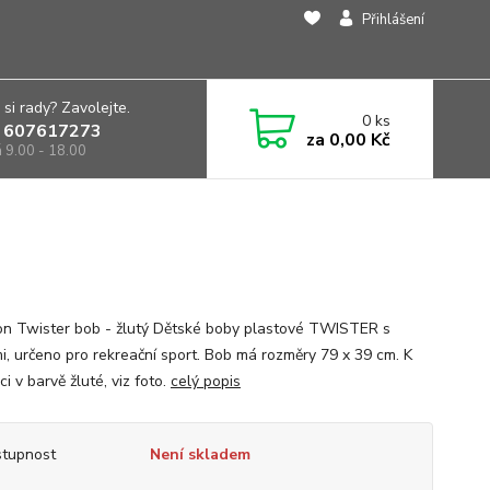
Přihlášení
 si rady? Zavolejte.
0
ks
 607617273
za
0,00 Kč
á 9.00 - 18.00
on Twister bob - žlutý Dětské boby plastové TWISTER s
i, určeno pro rekreační sport. Bob má rozměry 79 x 39 cm. K
ci v barvě žluté, viz foto.
celý popis
tupnost
Není skladem