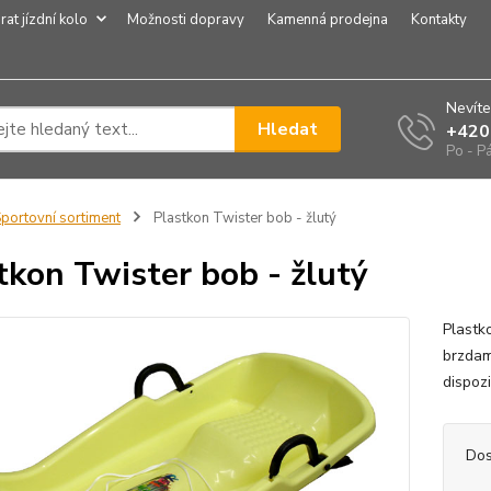
rat jízdní kolo
Možnosti dopravy
Kamenná prodejna
Kontakty
Nevíte
Hledat
+420
Po - P
portovní sortiment
Plastkon Twister bob - žlutý
tkon Twister bob - žlutý
Plastk
brzdam
dispozi
Dos