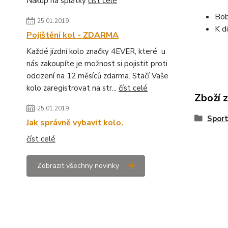
Nákup na splátky
číst celé
Bob
25.01.2019
K di
Pojištění kol - ZDARMA
Každé jízdní kolo značky 4EVER, které u
nás zakoupíte je možnost si pojistit proti
odcizení na 12 měsíců zdarma. Stačí Vaše
kolo zaregistrovat na str...
číst celé
Zboží 
25.01.2019
Sport
Jak správně vybavit kolo.
číst celé
Zobrazit všechny novinky