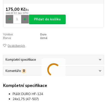
175,00 Kč
/
ks
144,63 Kč
bez DPH
Přidat do košíku
Výrobce:
Duro
Barva:
černá
Do oblíbených
Kompletní specifikace
Komentáře
0
Kompletní specifikace
Plášť DURO HF-124
24x1,75 (47-507)