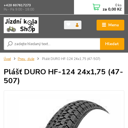
0
ks
+420 607617273
za
0,00 Kč
Po - Pá 9.00 - 18.00
Menu
Hledat
Úvod
Pneu , duše
Plášť DURO HF-124 24x1,75 (47-507)
Plášť DURO HF-124 24x1,75 (47-
507)