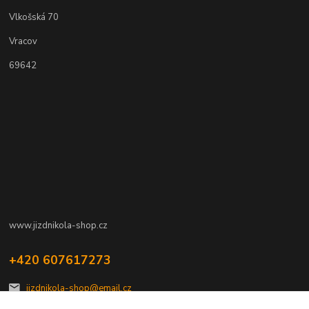
Vlkošská 70
Vracov
69642
www.jizdnikola-shop.cz
+420 607617273
jizdnikola-shop@email.cz