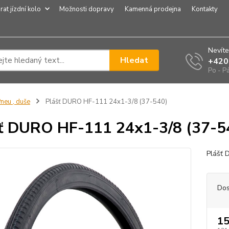
rat jízdní kolo
Možnosti dopravy
Kamenná prodejna
Kontakty
Nevíte
Hledat
+420
Po - P
neu , duše
Plášť DURO HF-111 24x1-3/8 (37-540)
ť DURO HF-111 24x1-3/8 (37-5
Plášť 
Dos
15