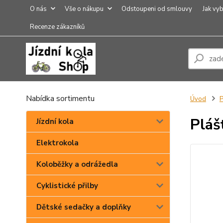
O nás
Vše o nákupu
Odstoupeni od smlouvy
Jak vyb
Recenze zákazníků
Nabídka sortimentu
Úvod
P
Pláš
Jízdní kola
Elektrokola
Koloběžky a odrážedla
Cyklistické přilby
Dětské sedačky a doplňky