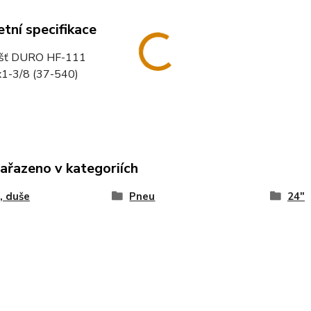
tní specifikace
ášť DURO HF-111
1-3/8 (37-540)
zařazeno v kategoriích
, duše
Pneu
24"