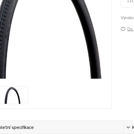
131
Výrobc
Do 
etní specifikace