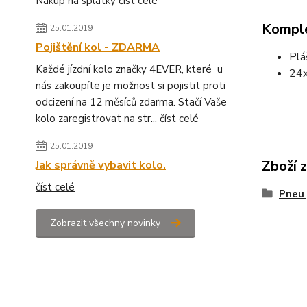
Nákup na splátky
číst celé
Komple
25.01.2019
Pojištění kol - ZDARMA
Pl
Každé jízdní kolo značky 4EVER, které u
24x
nás zakoupíte je možnost si pojistit proti
odcizení na 12 měsíců zdarma. Stačí Vaše
kolo zaregistrovat na str...
číst celé
25.01.2019
Zboží 
Jak správně vybavit kolo.
číst celé
Pneu 
Zobrazit všechny novinky