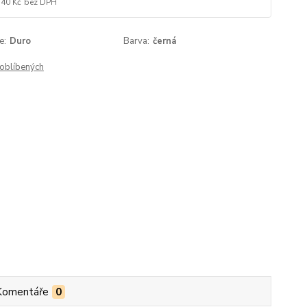
,40 Kč
bez DPH
e:
Duro
Barva:
černá
oblíbených
Komentáře
0