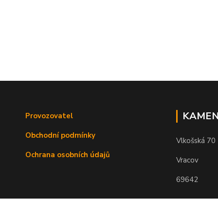
KAMEN
Provozovatel
Obchodní podmínky
Vlkošská 70
Ochrana osobních údajů
Vracov
69642