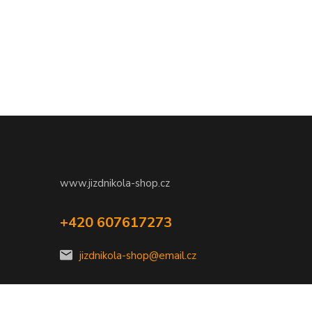
www.jizdnikola-shop.cz
+420 607617273
jizdnikola-shop@email.cz