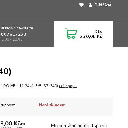
Přihlášení
 si rady? Zavolejte.
0
ks
 607617273
za
0,00 Kč
á 9.00 - 18.00
40)
DURO HF-111 24x1-3/8 (37-540)
celý popis
tupnost
Není skladem
9,00 Kč
/
ks
Momentálně není k dispozici