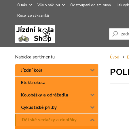
O nás
Vše o nákupu
Odstoupeni od smlouvy
Jak vyb
Recenze zákazníků
Nabídka sortimentu
Úvod
D
POLI
Jízdní kola
Elektrokola
Koloběžky a odrážedla
Cyklistické přilby
Dětské sedačky a doplňky