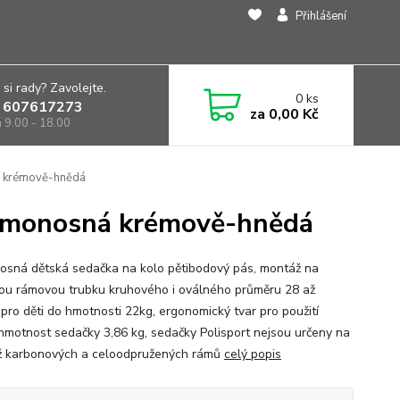
Přihlášení
 si rady? Zavolejte.
0
ks
 607617273
za
0,00 Kč
á 9.00 - 18.00
 krémově-hnědá
amonosná krémově-hnědá
sná dětská sedačka na kolo pětibodový pás, montáž na
ou rámovou trubku kruhového i oválného průměru 28 až
pro děti do hmotnosti 22kg, ergonomický tvar pro použití
, hmotnost sedačky 3,86 kg, sedačky Polisport nejsou určeny na
 karbonových a celoodpružených rámů
celý popis