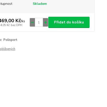
tupnost
Skladem
469,00 Kč
/
ks
Přidat do košíku
14,05 Kč
bez DPH
e:
Polisport
oblíbených