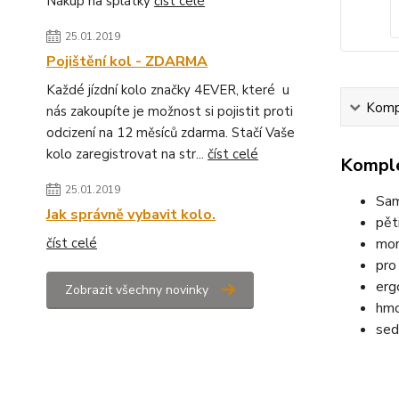
Nákup na splátky
číst celé
25.01.2019
Pojištění kol - ZDARMA
Každé jízdní kolo značky 4EVER, které u
Kompl
nás zakoupíte je možnost si pojistit proti
odcizení na 12 měsíců zdarma. Stačí Vaše
kolo zaregistrovat na str...
číst celé
Komple
25.01.2019
Sam
Jak správně vybavit kolo.
pět
číst celé
mon
pro
erg
Zobrazit všechny novinky
hmo
sed