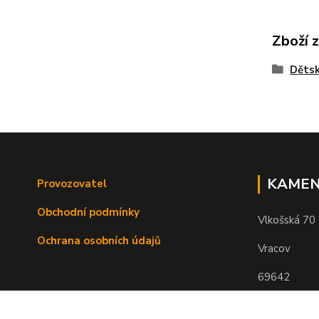
Zboží 
Dětsk
KAMEN
Provozovatel
Obchodní podmínky
Vlkošská 70
Ochrana osobních údajů
Vracov
69642