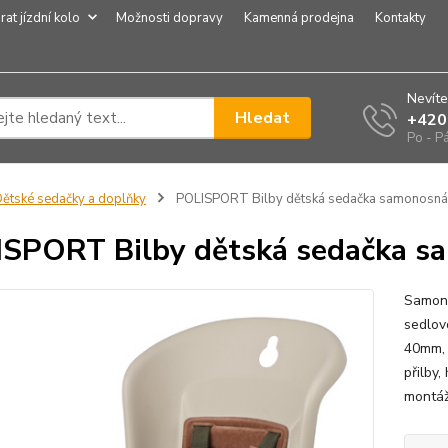
rat jízdní kolo
Možnosti dopravy
Kamenná prodejna
Kontakty
Nevíte
Hledat
+420
Po - P
ětské sedačky a doplňky
POLISPORT Bilby dětská sedačka samonosná
SPORT Bilby dětská sedačka s
Samono
sedlov
40mm, 
přilby
montáž