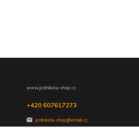
www.jizdnikola-shop.cz
+420 607617273
jizdnikola-shop@email.cz