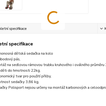
etní specifikace
tní specifikace
onosná dětská sedačka na kolo
ibodový pás,
táž na sedlovou rámovou trubku kruhového i oválného průměru
 děti do hmotnosti 22kg,
onomický tvar pro použití přilby,
tnost sedačky 3,86 kg,
ačky Polisport nejsou určeny na montáž karbonových a celoodp