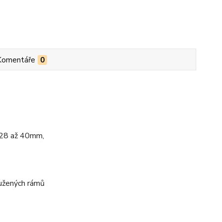
Komentáře
0
 28 až 40mm,
ružených rámů