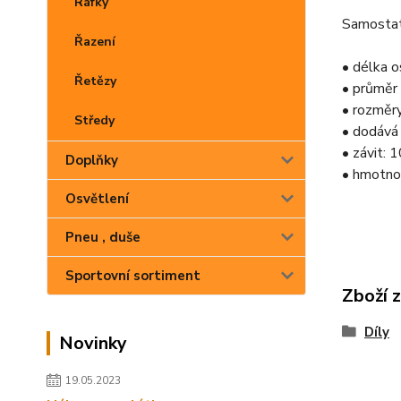
Ráfky
Samostat
Řazení
• délka 
Řetězy
• průměr
• rozměr
Středy
• dodává
• závit: 
Doplňky
• hmotno
Osvětlení
Pneu , duše
Sportovní sortiment
Zboží 
Díly
Novinky
19.05.2023