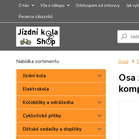
O nás
Vše o nákupu
Odstoupeni od smlouvy
Jak vyb
Recenze zákazníků
Nabídka sortimentu
Úvod
D
Osa 
Jízdní kola
komp
Elektrokola
Koloběžky a odrážedla
Cyklistické přilby
Dětské sedačky a doplňky