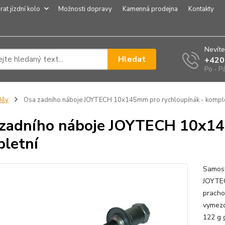
rat jízdní kolo
Možnosti dopravy
Kamenná prodejna
Kontakty
Nevíte
Hledat
+420
Po - P
íly
Osa zadního náboje JOYTECH 10x145mm pro rychloupínák - komple
zadního náboje JOYTECH 10x14
letní
Samost
JOYTEC
pracho
vymezo
122 g