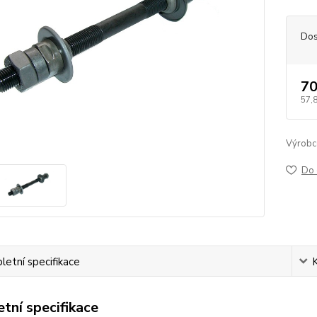
Dos
70
57,
Výrobc
Do 
etní specifikace
tní specifikace