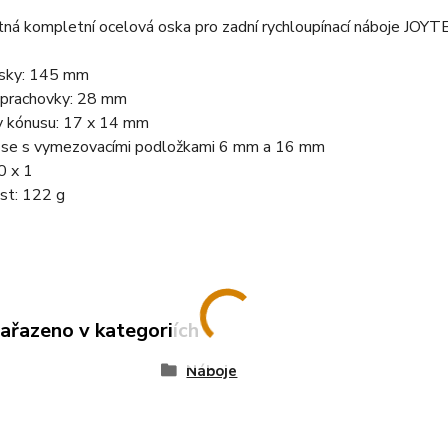
ná kompletní ocelová oska pro zadní rychloupínací náboje JOY
osky: 145 mm
 prachovky: 28 mm
y kónusu: 17 x 14 mm
 se s vymezovacími podložkami 6 mm a 16 mm
10 x 1
st: 122 g
zařazeno v kategoriích
Náboje