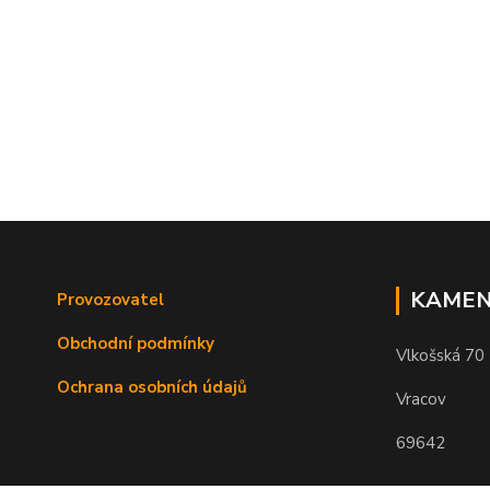
KAMEN
Provozovatel
Obchodní podmínky
Vlkošská 70
Ochrana osobních údajů
Vracov
69642