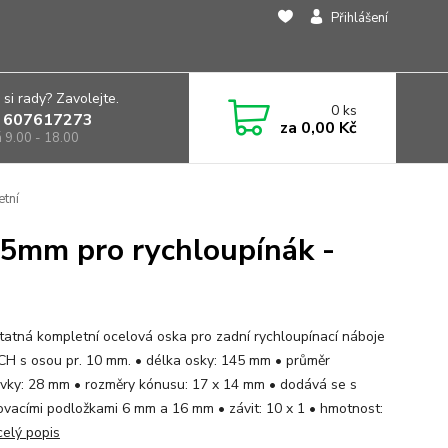
Přihlášení
 si rady? Zavolejte.
0
ks
 607617273
za
0,00 Kč
á 9.00 - 18.00
tní
5mm pro rychloupínák -
atná kompletní ocelová oska pro zadní rychloupínací náboje
H s osou pr. 10 mm. • délka osky: 145 mm • průměr
vky: 28 mm • rozměry kónusu: 17 x 14 mm • dodává se s
vacími podložkami 6 mm a 16 mm • závit: 10 x 1 • hmotnost:
celý popis