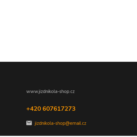
www.jizdnikola-shop.cz
+420 607617273
jizdnikola-shop@email.cz