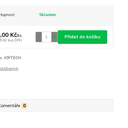
tupnost
Skladem
,00 Kč
/
ks
Přidat do košíku
85 Kč
bez DPH
e:
JOYTECH
oblíbených
Komentáře
0