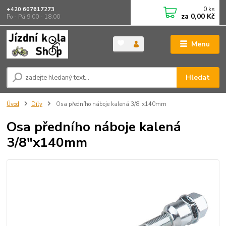
0
ks
+420 607617273
za
0,00 Kč
Po - Pá 9.00 - 18.00
Menu
Hledat
Úvod
Díly
Osa předního náboje kalená 3/8"x140mm
Osa předního náboje kalená
3/8"x140mm