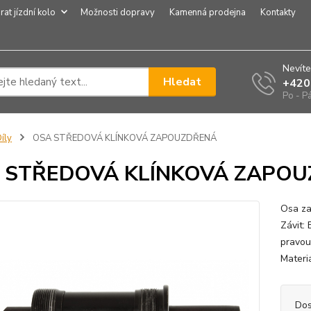
rat jízdní kolo
Možnosti dopravy
Kamenná prodejna
Kontakty
Nevíte
Hledat
+420
Po - P
íly
OSA STŘEDOVÁ KLÍNKOVÁ ZAPOUZDŘENÁ
 STŘEDOVÁ KLÍNKOVÁ ZAPO
Osa za
Závit:
pravou
Materi
Dos