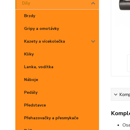
Díly
Brzdy
Gripy a omotávky
Kazety a vícekolečka
Kliky
Lanka, vodítka
Náboje
Pedály
Kompl
Představce
Komple
Přehazovačky a přesmykače
Osa