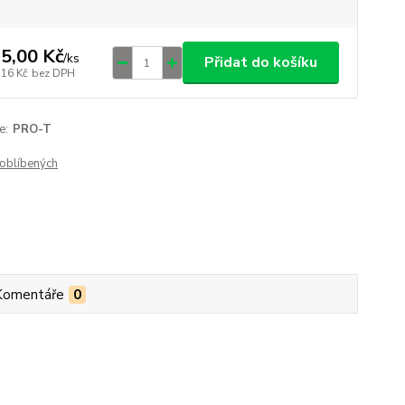
5,00 Kč
/
ks
Přidat do košíku
,16 Kč
bez DPH
e:
PRO-T
oblíbených
Komentáře
0