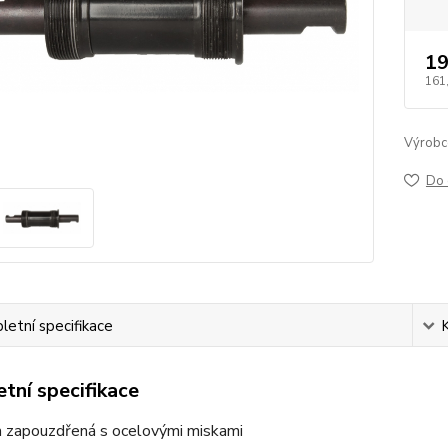
19
161
Výrobc
Do 
etní specifikace
tní specifikace
 zapouzdřená s ocelovými miskami