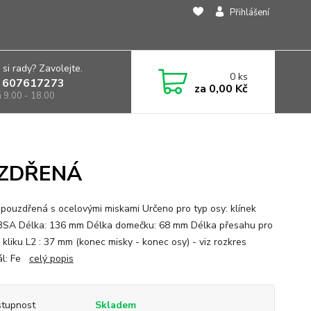
Přihlášení
 si rady? Zavolejte.
0
ks
 607617273
za
0,00 Kč
á 9.00 - 18.00
UZDŘENÁ
pouzdřená s ocelovými miskami Určeno pro typ osy: klínek
 BSA Délka: 136 mm Délka domečku: 68 mm Délka přesahu pro
 kliku L2 : 37 mm (konec misky - konec osy) - viz rozkres
ál: Fe
celý popis
tupnost
Skladem