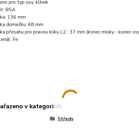
eno pro typ osy: klínek
it: BSA
ka: 136 mm
ka domečku: 68 mm
ka přesahu pro pravou kliku L2 : 37 mm (konec misky - konec osy)
eriál: Fe
zařazeno v kategoriích
Středy