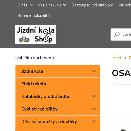
O nás
Vše o nákupu
Odstoupeni od smlouvy
Jak vyb
Recenze zákazníků
Nabídka sortimentu
Úvod
D
OSA
Jízdní kola
Elektrokola
Koloběžky a odrážedla
Cyklistické přilby
Dětské sedačky a doplňky