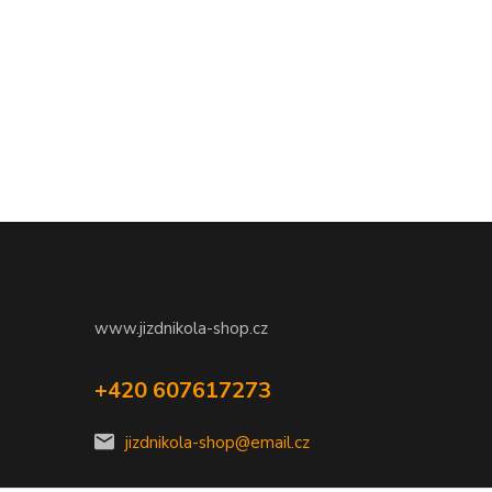
www.jizdnikola-shop.cz
+420 607617273
jizdnikola-shop@email.cz