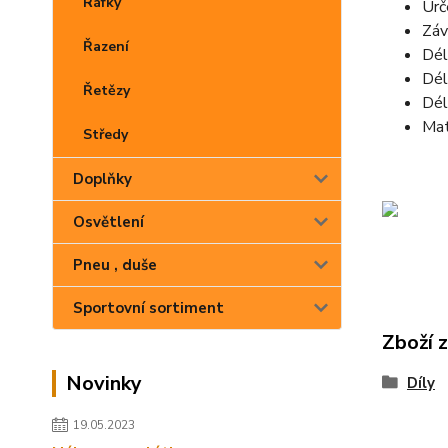
Ráfky
Urč
Záv
Řazení
Dél
Dél
Řetězy
Dél
Mat
Středy
Doplňky
Osvětlení
Pneu , duše
Sportovní sortiment
Zboží 
Novinky
Díly
19.05.2023