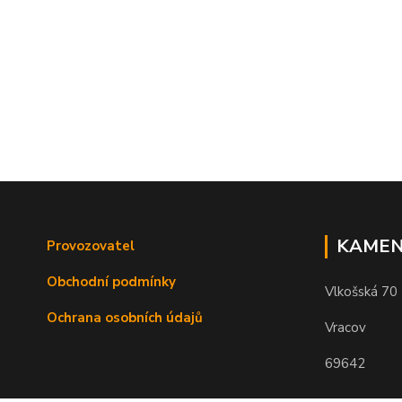
KAMEN
Provozovatel
Obchodní podmínky
Vlkošská 70
Ochrana osobních údajů
Vracov
69642