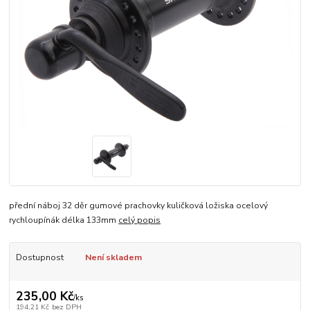
přední náboj 32 děr gumové prachovky kuličková ložiska ocelový
rychloupínák délka 133mm
celý popis
Dostupnost
Není skladem
235,00 Kč
/
ks
194,21 Kč
bez DPH