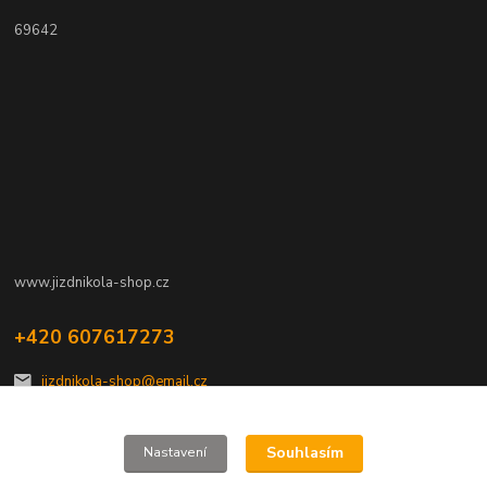
69642
www.jizdnikola-shop.cz
+420 607617273
jizdnikola-shop@email.cz
Souhlasím
Nastavení