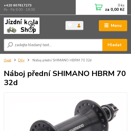
0
ks
+420 607617273
za
0,00 Kč
Po - Pá 9.00 - 18.00
Menu
Hledat
Úvod
Díly
Náboj přední SHIMANO HBRM 70 32d
Náboj přední SHIMANO HBRM 70
32d