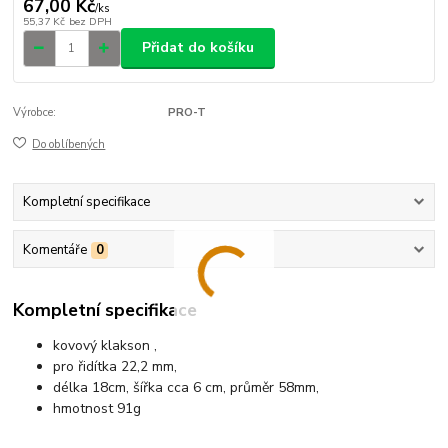
67,00 Kč
/
ks
55,37 Kč
bez DPH
Přidat do košíku
Výrobce:
PRO-T
Do oblíbených
Kompletní specifikace
Komentáře
0
Kompletní specifikace
kovový klakson ,
pro řidítka 22,2 mm,
délka 18cm, šířka cca 6 cm, průměr 58mm,
hmotnost 91g