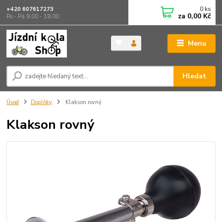
0
ks
+420 607617273
za
0,00 Kč
Po - Pá 9.00 - 18.00
Menu
Hledat
Úvod
Doplňky
Klakson rovný
Klakson rovný