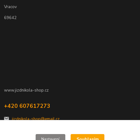
Vracov
69642
www.jizdnikola-shop.cz
+420 607617273
jizdnikola-shop@email.cz
Souhlasím
Nastavení