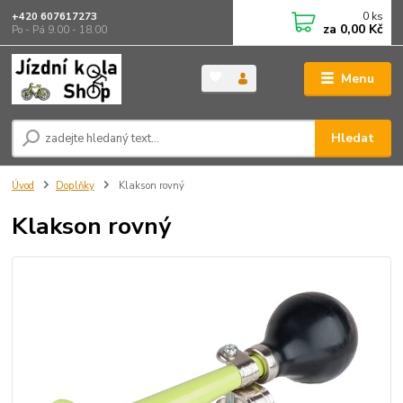
0
ks
+420 607617273
za
0,00 Kč
Po - Pá 9.00 - 18.00
Menu
Hledat
Úvod
Doplňky
Klakson rovný
Klakson rovný