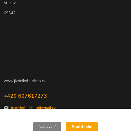
Vracov
69642
www.jizdnikola-shop.cz
+420 607617273
jizdnikola-shop@email.cz
Souhlasím
Nastavení