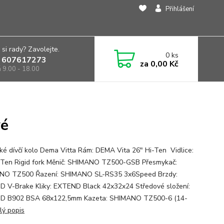
Přihlášení
 si rady? Zavolejte.
0
ks
 607617273
za
0,00 Kč
á 9.00 - 18.00
vé
ské dívčí kolo Dema Vitta Rám: DEMA Vita 26" Hi-Ten Vidlice:
-Ten Rigid fork Měnič: SHIMANO TZ500-GSB Přesmykač:
NO TZ500 Řazení: SHIMANO SL-RS35 3x6Speed Brzdy:
 V-Brake Kliky: EXTEND Black 42x32x24 Středové složení:
D B902 BSA 68x122,5mm Kazeta: SHIMANO TZ500-6 (14-
lý popis