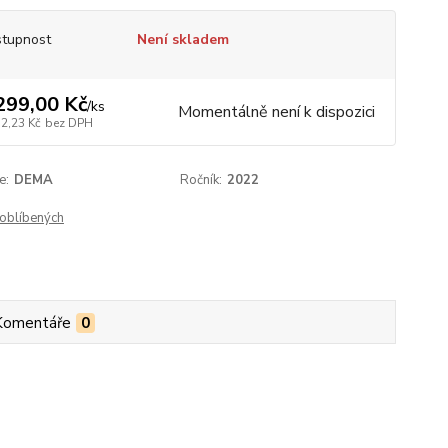
tupnost
Není skladem
299,00 Kč
/
ks
Momentálně není k dispozici
32,23 Kč
bez DPH
e:
DEMA
Ročník:
2022
oblíbených
Komentáře
0