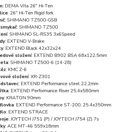
m:
DEMA Vita 26" Hi-Ten
lice
: 26" Hi-Ten Rigid fork
ič
: SHIMANO TZ500-GSB
esmykač
: SHIMANO TZ500
ení
: SHIMANO SL-RS35 3x6Speed
dy
: EXTEND V-Brake
ky
: EXTEND Black 42x32x24
edové složení
:
EXTEND B902 BSA 68x122,5mm
zeta
: SHIMANO TZ500-6 (14-28)
těz
: KMC Z-6
vové složení
: XR-Z301
edstavec
: EXTEND Performance steel 22,2mm
ítka
: EXTEND Performance Riser 25,4x580mm
py
:
KRATON 90mm
dlovka
: EXTEND Performance ST-200, 25.4x350mm
dlo
:
EXTEND STRACE
boje
: JOYTECH J751 (P) / JOYTECH J754 (Z) 7s
fky
:
ACE MT-46 559x18mm