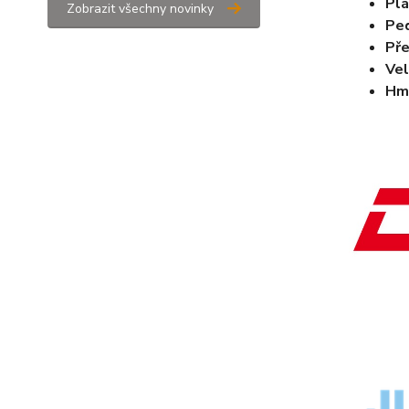
Plá
Zobrazit všechny novinky
Pe
Př
Vel
Hm