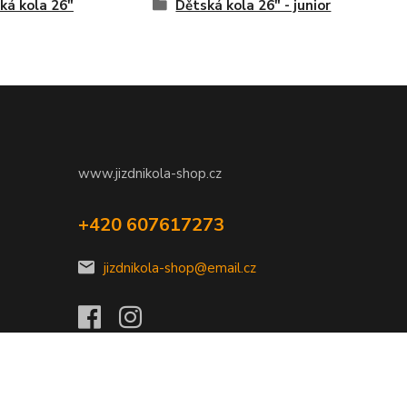
ká kola 26"
Dětská kola 26" - junior
www.jizdnikola-shop.cz
+420 607617273
jizdnikola-shop@email.cz