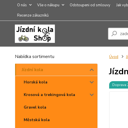
O nás
Vše o nákupu
Odstoupeni od smlouvy
Jak vyb
Recenze zákazníků
Nabídka sortimentu
Úvod
J
Jízd
Jízdní kola
Horská kola
Doprava
Krosová a trekingová kola
Gravel kola
Městská kola