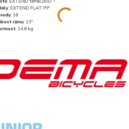
ště
: EXTEND terrac26x2.1
dály
:
EXTEND FLAT PP
evody
: 18
ikost rámu
: 13"
otnost
: 14,8 kg