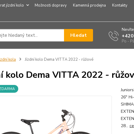
rat jízdní kolo
Možnosti dopravy
Kamenná prodejna
Kontakty
Nevíte
Hledat
+420
Po - P
ízdní kola
Jízdní kolo Dema VITTA 2022 - růžové
ní kolo Dema VITTA 2022 - růžo
 ZDARMA
Junior
26" Hi
SHIMA
EXTEND
EXTEN
28...
ce