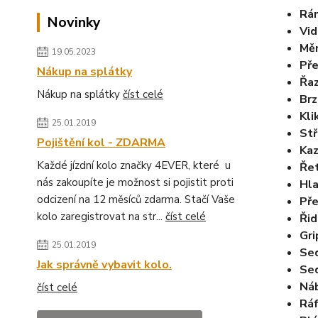
Rá
Novinky
Vid
Měn
19.05.2023
Př
Nákup na splátky
Řaz
Nákup na splátky
číst celé
Brz
Kli
25.01.2019
Stř
Pojištění kol - ZDARMA
Ka
Každé jízdní kolo značky 4EVER, které u
Ře
nás zakoupíte je možnost si pojistit proti
Hla
odcizení na 12 měsíců zdarma. Stačí Vaše
Př
kolo zaregistrovat na str...
číst celé
Řid
Gri
25.01.2019
Se
Jak správně vybavit kolo.
Se
Ná
číst celé
Rá