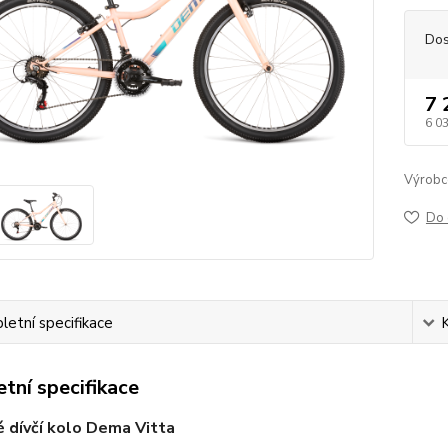
Dos
7 
6 0
Výrobc
Do 
etní specifikace
tní specifikace
é dívčí kolo Dema Vitta