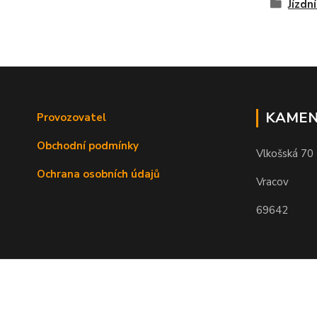
Jízdní
KAMEN
Provozovatel
Obchodní podmínky
Vlkošská 70
Ochrana osobních údajů
Vracov
69642