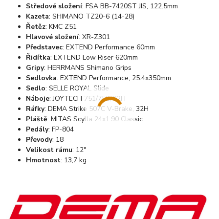
Středové složení
: FSA BB-7420ST JIS, 122.5mm
Kazeta
: SHIMANO TZ20-6 (14-28)
Řetěz
: KMC Z51
Hlavové složení
: XR-Z301
Představec
: EXTEND Performance 60mm
Řidítka
: EXTEND Low Riser 620mm
Gripy
: HERRMANS Shimano Grips
Sedlovka
: EXTEND Performance, 25.4x350mm
Sedlo
: SELLE ROYAL Slide
Náboje
: JOYTECH 751/752, 32H
Ráfky
: DEMA Strike 507C V-Brake, 32H
Pláště
: MITAS Scylla 24x1.90 Classic
Pedály
: FP-804
Převody
: 18
Velikost rámu
: 12"
Hmotnost
: 13,7 kg