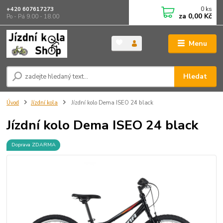
0
ks
+420 607617273
za
0,00 Kč
Po - Pá 9.00 - 18.00
Menu
Hledat
Úvod
Jízdní kola
Jízdní kolo Dema ISEO 24 black
Jízdní kolo Dema ISEO 24 black
Doprava ZDARMA