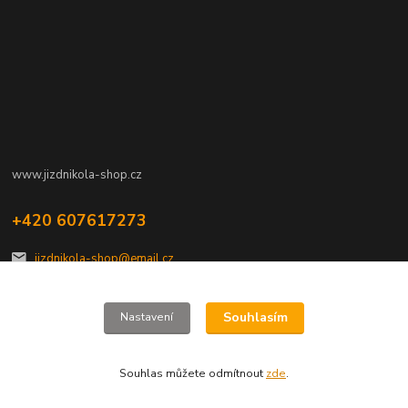
www.jizdnikola-shop.cz
+420 607617273
jizdnikola-shop@email.cz
Souhlasím
Nastavení
Souhlas můžete odmítnout
zde
.
Vytvořeno na
Eshop-rychle.cz