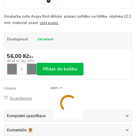
Houkačka zvíře Angry Bird dětské pískací zvířátko na řidítka, objímka 22,2
mm, materiál: plast
celý popis
Dostupnost
Skladem
56,00 Kč
/
ks
46,28 Kč
bez DPH
Přidat do košíku
Výrobce:
PRO-T
Do oblíbených
Kompletní specifikace
Komentáře
0