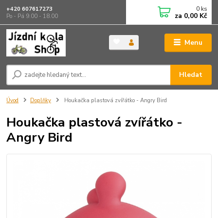
0
ks
+420 607617273
za
0,00 Kč
Po - Pá 9.00 - 18.00
Menu
Hledat
Úvod
Doplňky
Houkačka plastová zvířátko - Angry Bird
Houkačka plastová zvířátko -
Angry Bird